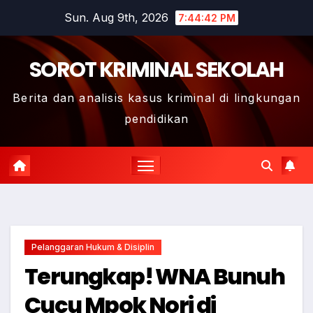
Skip
Sun. Aug 9th, 2026
7:44:43 PM
to
content
SOROT KRIMINAL SEKOLAH
Berita dan analisis kasus kriminal di lingkungan
pendidikan
Pelanggaran Hukum & Disiplin
Terungkap! WNA Bunuh
Cucu Mpok Nori di