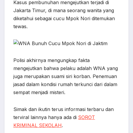
c
a
y
l
n
s
a
Kasus pembunuhan mengejutkan terjadi di
e
t
p
e
e
s
r
Jakarta Timur, di mana seorang wanita yang
b
s
e
g
e
e
diketahui sebagai cucu Mpok Nori ditemukan
o
A
r
n
tewas.
o
p
a
g
k
p
m
e
r
Polisi akhirnya mengungkap fakta
mengejutkan bahwa pelaku adalah WNA yang
juga merupakan suami siri korban. Penemuan
jasad dalam kondisi rumah terkunci dari dalam
sempat menjadi misteri.
Simak dan ikutin terus informasi terbaru dan
terviral lainnya hanya ada di
SOROT
KRIMINAL SEKOLAH
.