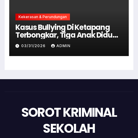
Kekerasan & Perundungan
Kasus Bullying Di Ketapang
Terbongkar, Tiga Anak Diduga
Terlibat Kini Jadi Tersangka
03/31/2026
ADMIN
SOROT KRIMINAL
SEKOLAH