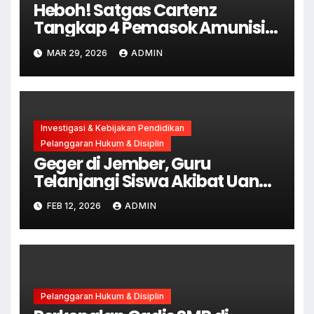
Heboh! Satgas Cartenz
Tangkap 4 Pemasok Amunisi
KKB di Jayapura
MAR 29, 2026
ADMIN
Investigasi & Kebijakan Pendidikan
Pelanggaran Hukum & Disiplin
Geger di Jember, Guru
Telanjangi Siswa Akibat Uang
Hilang
FEB 12, 2026
ADMIN
Pelanggaran Hukum & Disiplin