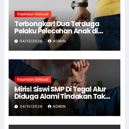
Kejahatan Seksual
Terbongkar! Dua Terduga
Pelaku Pelecehan Anak di
Cianjur Ditangkap Polisi
04/12/2026
ADMIN
Kejahatan Seksual
Miris! Siswi SMP Di Tegal Alur
Diduga Alami Tindakan Tak
Senonoh Di Sekolah
04/10/2026
ADMIN