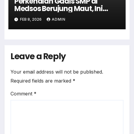
Perkenalan Gadis SMP di
Medsos Berujung Maut, Ini
yang Terjadi
FEB 8, 2026
ADMIN
Leave a Reply
Your email address will not be published.
Required fields are marked
*
Comment
*