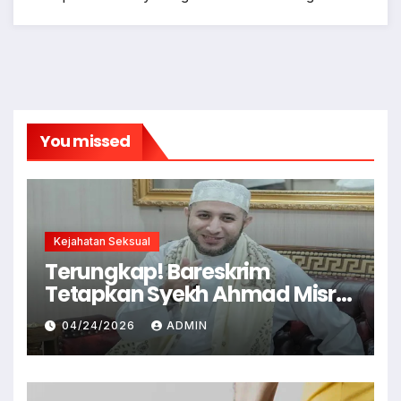
You missed
Kejahatan Seksual
Terungkap! Bareskrim
Tetapkan Syekh Ahmad Misry
Tersangka, Kasus Dugaan
04/24/2026
ADMIN
Pelecehan Seksual