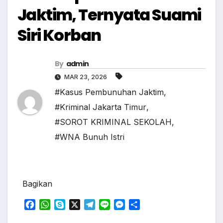
Jaktim, Ternyata Suami
Siri Korban
By
admin
MAR 23, 2026
#Kasus Pembunuhan Jaktim
,
#Kriminal Jakarta Timur
,
#SOROT KRIMINAL SEKOLAH
,
#WNA Bunuh Istri
Bagikan
F
W
S
X
T
L
M
S
a
h
k
e
i
e
h