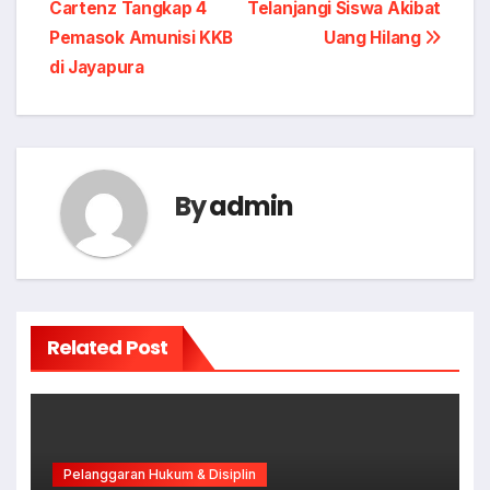
Cartenz Tangkap 4
Telanjangi Siswa Akibat
navigation
Pemasok Amunisi KKB
Uang Hilang
di Jayapura
By
admin
Related Post
Pelanggaran Hukum & Disiplin