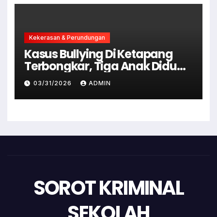
Kekerasan & Perundungan
Kasus Bullying Di Ketapang
Terbongkar, Tiga Anak Diduga
Terlibat Kini Jadi Tersangka
03/31/2026
ADMIN
SOROT KRIMINAL
SEKOLAH