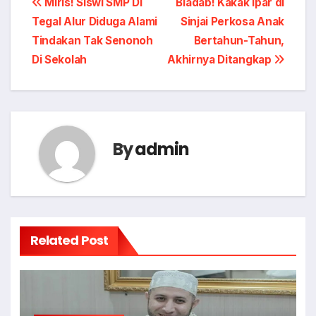
Post
Miris! Siswi SMP Di
Biadab! Kakak Ipar di
Tegal Alur Diduga Alami
Sinjai Perkosa Anak
navigation
Tindakan Tak Senonoh
Bertahun-Tahun,
Di Sekolah
Akhirnya Ditangkap
By
admin
Related Post