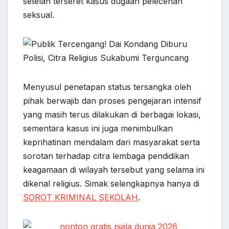
setelah terseret kasus dugaan pelecehan
o
A
r
n
seksual.
o
p
a
g
k
p
m
e
r
Menyusul penetapan status tersangka oleh
pihak berwajib dan proses pengejaran intensif
yang masih terus dilakukan di berbagai lokasi,
sementara kasus ini juga menimbulkan
keprihatinan mendalam dari masyarakat serta
sorotan terhadap citra lembaga pendidikan
keagamaan di wilayah tersebut yang selama ini
dikenal religius. Simak selengkapnya hanya di
SOROT KRIMINAL SEKOLAH
.