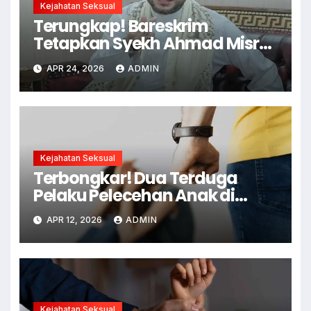
Kejahatan Seksual
Terungkap! Bareskrim
Tetapkan Syekh Ahmad Misry
Tersangka, Kasus Dugaan
APR 24, 2026
ADMIN
Pelecehan Seksual
Kejahatan Seksual
Terbongkar! Dua Terduga
Pelaku Pelecehan Anak di
Cianjur Ditangkap Polisi
APR 12, 2026
ADMIN
Kejahatan Seksual