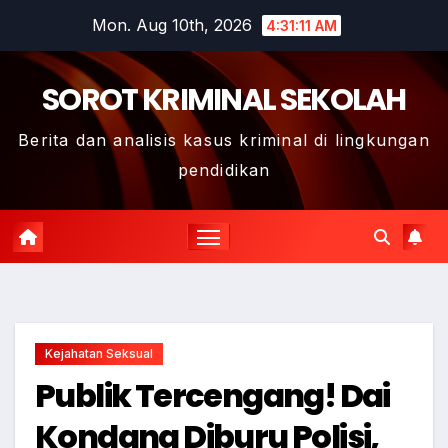
Skip
Mon. Aug 10th, 2026
4:31:12 AM
to
content
SOROT KRIMINAL SEKOLAH
Berita dan analisis kasus kriminal di lingkungan
pendidikan
Kejahatan Seksual
Publik Tercengang! Dai
Kondang Diburu Polisi,