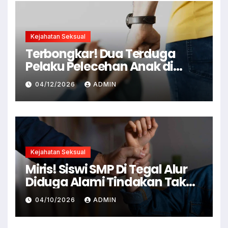
Kejahatan Seksual
Terbongkar! Dua Terduga
Pelaku Pelecehan Anak di
Cianjur Ditangkap Polisi
04/12/2026
ADMIN
Kejahatan Seksual
Miris! Siswi SMP Di Tegal Alur
Diduga Alami Tindakan Tak
Senonoh Di Sekolah
04/10/2026
ADMIN