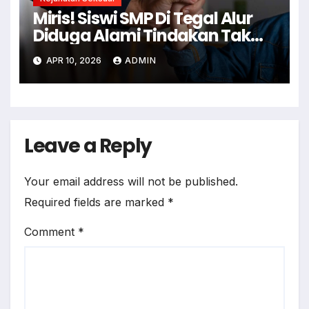
Miris! Siswi SMP Di Tegal Alur
Diduga Alami Tindakan Tak
Senonoh Di Sekolah
APR 10, 2026
ADMIN
Leave a Reply
Your email address will not be published.
Required fields are marked
*
Comment
*