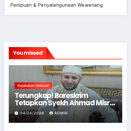
Penipuan & Penyalahgunaan Wewenang
You missed
Kejahatan Seksual
Terungkap! Bareskrim
Tetapkan Syekh Ahmad Misry
Tersangka, Kasus Dugaan
04/24/2026
ADMIN
Pelecehan Seksual