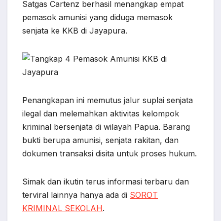
c
a
y
l
n
s
a
Satgas Cartenz berhasil menangkap empat
e
t
p
e
e
s
r
pemasok amunisi yang diduga memasok
b
s
e
g
e
e
senjata ke KKB di Jayapura.
o
A
r
n
o
p
a
g
k
p
m
e
r
Penangkapan ini memutus jalur suplai senjata
ilegal dan melemahkan aktivitas kelompok
kriminal bersenjata di wilayah Papua. Barang
bukti berupa amunisi, senjata rakitan, dan
dokumen transaksi disita untuk proses hukum.
Simak dan ikutin terus informasi terbaru dan
terviral lainnya hanya ada di
SOROT
KRIMINAL SEKOLAH
.