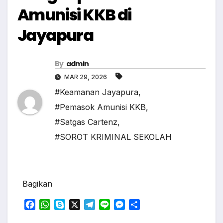
Amunisi KKB di
Jayapura
By
admin
MAR 29, 2026
#Keamanan Jayapura
,
#Pemasok Amunisi KKB
,
#Satgas Cartenz
,
#SOROT KRIMINAL SEKOLAH
Bagikan
F
W
S
X
T
L
M
S
a
h
k
e
i
e
h