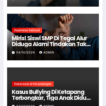
Kejahatan Seksual
Miris! Siswi SMP Di Tegal Alur
Diduga Alami Tindakan Tak
Senonoh Di Sekolah
04/10/2026
ADMIN
Kekerasan & Perundungan
Kasus Bullying Di Ketapang
Terbongkar, Tiga Anak Diduga
Terlibat Kini Jadi Tersangka