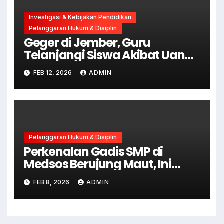
Investigasi & Kebijakan Pendidikan
Pelanggaran Hukum & Disiplin
Geger di Jember, Guru
Telanjangi Siswa Akibat Uang
Hilang
FEB 12, 2026
ADMIN
Pelanggaran Hukum & Disiplin
Perkenalan Gadis SMP di
Medsos Berujung Maut, Ini
yang Terjadi
FEB 8, 2026
ADMIN