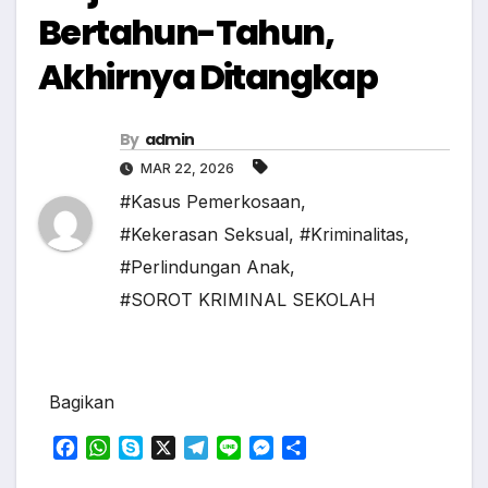
Bertahun-Tahun,
Akhirnya Ditangkap
By
admin
MAR 22, 2026
#Kasus Pemerkosaan
,
#Kekerasan Seksual
,
#Kriminalitas
,
#Perlindungan Anak
,
#SOROT KRIMINAL SEKOLAH
Bagikan
F
W
S
X
T
L
M
S
a
h
k
e
i
e
h