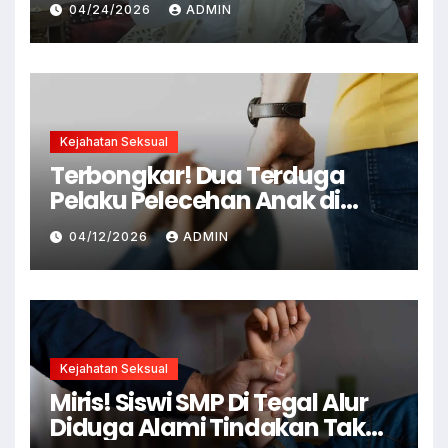
04/24/2026
ADMIN
Pelecehan Seksual
Kejahatan Seksual
Terbongkar! Dua Terduga
Pelaku Pelecehan Anak di
Cianjur Ditangkap Polisi
04/12/2026
ADMIN
Kejahatan Seksual
Miris! Siswi SMP Di Tegal Alur
Diduga Alami Tindakan Tak