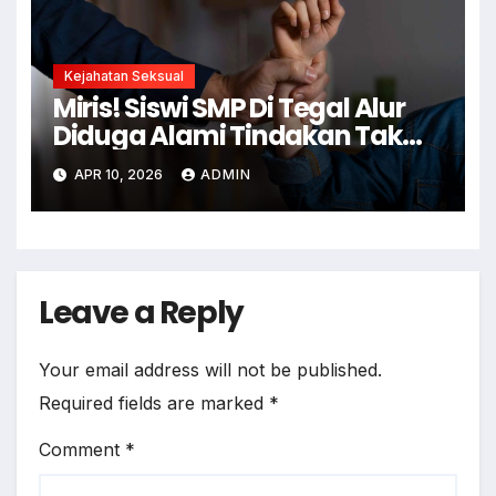
Kejahatan Seksual
Miris! Siswi SMP Di Tegal Alur
Diduga Alami Tindakan Tak
Senonoh Di Sekolah
APR 10, 2026
ADMIN
Leave a Reply
Your email address will not be published.
Required fields are marked
*
Comment
*