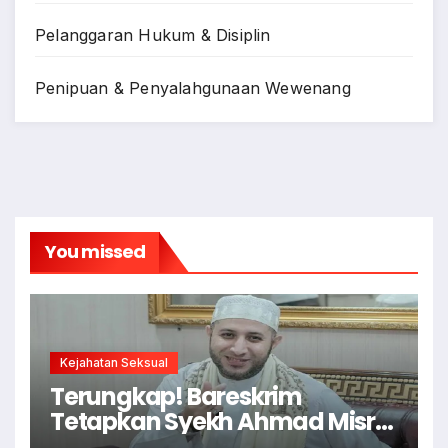
Pelanggaran Hukum & Disiplin
Penipuan & Penyalahgunaan Wewenang
You missed
Kejahatan Seksual
Terungkap! Bareskrim
Tetapkan Syekh Ahmad Misry
Tersangka, Kasus Dugaan