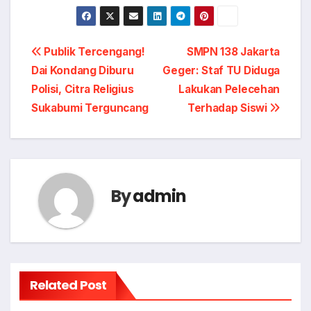
Post
Publik Tercengang!
SMPN 138 Jakarta
Dai Kondang Diburu
Geger: Staf TU Diduga
navigation
Polisi, Citra Religius
Lakukan Pelecehan
Sukabumi Terguncang
Terhadap Siswi
By
admin
Related Post