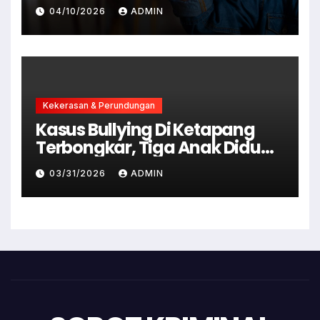
Senonoh Di Sekolah
04/10/2026
ADMIN
Kekerasan & Perundungan
Kasus Bullying Di Ketapang
Terbongkar, Tiga Anak Diduga
Terlibat Kini Jadi Tersangka
03/31/2026
ADMIN