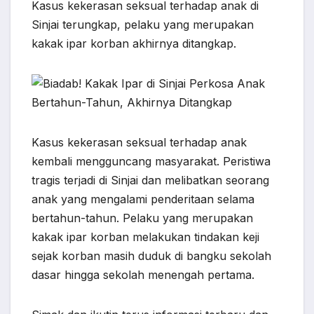
c
a
y
l
n
s
a
Kasus kekerasan seksual terhadap anak di
e
t
p
e
e
s
r
Sinjai terungkap, pelaku yang merupakan
b
s
e
g
e
e
kakak ipar korban akhirnya ditangkap.
o
A
r
n
o
p
a
g
k
p
m
e
r
Kasus kekerasan seksual terhadap anak
kembali mengguncang masyarakat. Peristiwa
tragis terjadi di Sinjai dan melibatkan seorang
anak yang mengalami penderitaan selama
bertahun-tahun. Pelaku yang merupakan
kakak ipar korban melakukan tindakan keji
sejak korban masih duduk di bangku sekolah
dasar hingga sekolah menengah pertama.