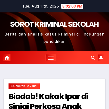
Skip
Tue. Aug 11th, 2026
8:02:05 PM
to
content
SOROT KRIMINAL SEKOLAH
Berita dan analisis kasus kriminal di lingkungan
pendidikan
Kejahatan Seksual
Biadab! Kakak Ipar di
Sinjai Perkosa Anak