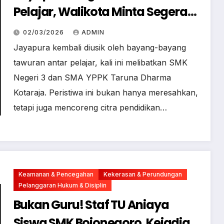
Pelajar, Walikota Minta Segera
Dihentikan
02/03/2026
ADMIN
Jayapura kembali diusik oleh bayang-bayang
tawuran antar pelajar, kali ini melibatkan SMK
Negeri 3 dan SMA YPPK Taruna Dharma
Kotaraja. Peristiwa ini bukan hanya meresahkan,
tetapi juga mencoreng citra pendidikan…
Keamanan & Pencegahan
Kekerasan & Perundungan
Pelanggaran Hukum & Disiplin
Bukan Guru! Staf TU Aniaya
Siswa SMK Bojonegoro, Kejadian