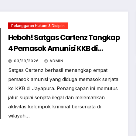
Pelanggaran Hukum & Disiplin
Heboh! Satgas Cartenz Tangkap
4 Pemasok Amunisi KKB di
Jayapura
03/29/2026
ADMIN
Satgas Cartenz berhasil menangkap empat
pemasok amunisi yang diduga memasok senjata
ke KKB di Jayapura. Penangkapan ini memutus
jalur suplai senjata ilegal dan melemahkan
aktivitas kelompok kriminal bersenjata di
wilayah…