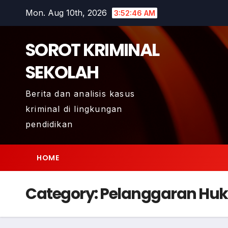
Skip
Mon. Aug 10th, 2026
3:52:47 AM
to
content
SOROT KRIMINAL
SEKOLAH
Berita dan analisis kasus
kriminal di lingkungan
pendidikan
HOME
Category:
Pelanggaran Huku