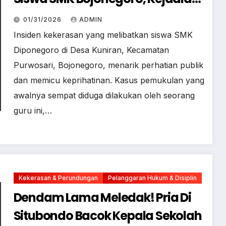
Berakhir Damai
01/31/2026
ADMIN
Insiden kekerasan yang melibatkan siswa SMK
Diponegoro di Desa Kuniran, Kecamatan
Purwosari, Bojonegoro, menarik perhatian publik
dan memicu keprihatinan. Kasus pemukulan yang
awalnya sempat diduga dilakukan oleh seorang
guru ini,…
Kekerasan & Perundungan
Pelanggaran Hukum & Disiplin
Dendam Lama Meledak! Pria Di
Situbondo Bacok Kepala Sekolah