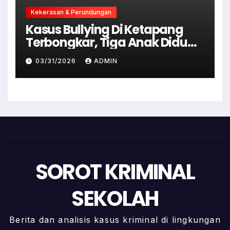
Kekerasan & Perundungan
Kasus Bullying Di Ketapang
Terbongkar, Tiga Anak Diduga
Terlibat Kini Jadi Tersangka
03/31/2026
ADMIN
SOROT KRIMINAL
SEKOLAH
Berita dan analisis kasus kriminal di lingkungan