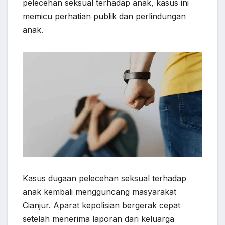
pelecehan seksual terhadap anak, kasus ini
b
s
e
g
e
e
memicu perhatian publik dan perlindungan
o
A
r
n
anak.
o
p
a
g
k
p
m
e
r
Kasus dugaan pelecehan seksual terhadap
anak kembali mengguncang masyarakat
Cianjur. Aparat kepolisian bergerak cepat
setelah menerima laporan dari keluarga