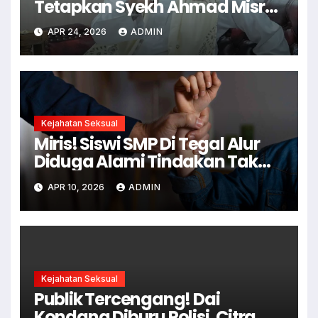
Tetapkan Syekh Ahmad Misry
Tersangka, Kasus Dugaan
APR 24, 2026
ADMIN
Pelecehan Seksual
Kejahatan Seksual
Miris! Siswi SMP Di Tegal Alur
Diduga Alami Tindakan Tak
Senonoh Di Sekolah
APR 10, 2026
ADMIN
Kejahatan Seksual
Publik Tercengang! Dai
Kondang Diburu Polisi, Citra