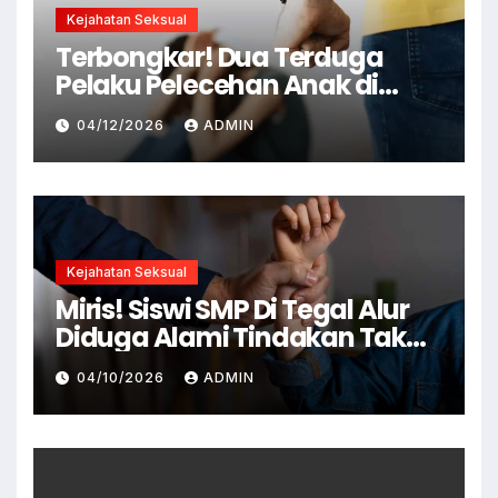
Kejahatan Seksual
Terbongkar! Dua Terduga
Pelaku Pelecehan Anak di
Cianjur Ditangkap Polisi
04/12/2026
ADMIN
Kejahatan Seksual
Miris! Siswi SMP Di Tegal Alur
Diduga Alami Tindakan Tak
Senonoh Di Sekolah
04/10/2026
ADMIN