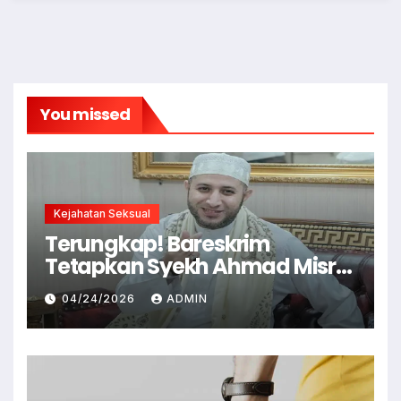
You missed
Kejahatan Seksual
Terungkap! Bareskrim
Tetapkan Syekh Ahmad Misry
Tersangka, Kasus Dugaan
04/24/2026
ADMIN
Pelecehan Seksual