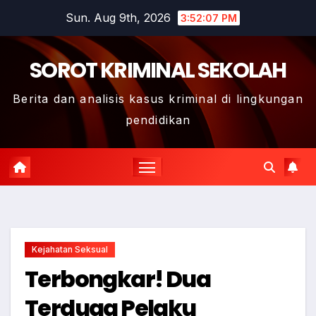
Skip
Sun. Aug 9th, 2026
3:52:08 PM
to
content
SOROT KRIMINAL SEKOLAH
Berita dan analisis kasus kriminal di lingkungan
pendidikan
Kejahatan Seksual
Terbongkar! Dua
Terduga Pelaku