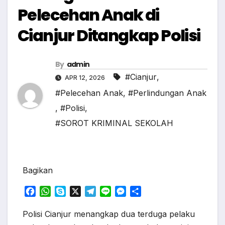
Pelecehan Anak di
Cianjur Ditangkap Polisi
By
admin
#Cianjur
,
APR 12, 2026
#Pelecehan Anak
,
#Perlindungan Anak
,
#Polisi
,
#SOROT KRIMINAL SEKOLAH
Bagikan
F
W
S
X
T
L
M
S
a
h
k
e
i
e
h
c
a
y
l
n
s
a
Polisi Cianjur menangkap dua terduga pelaku
e
t
p
e
e
s
r