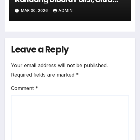
Religius Sukabumi
MAR 30, 2026
ADMIN
Terguncang
Leave a Reply
Your email address will not be published.
Required fields are marked
*
Comment
*