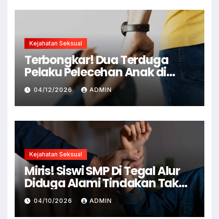
Kejahatan Seksual
Terbongkar! Dua Terduga
Pelaku Pelecehan Anak di
Cianjur Ditangkap Polisi
04/12/2026
ADMIN
Kejahatan Seksual
Miris! Siswi SMP Di Tegal Alur
Diduga Alami Tindakan Tak
Senonoh Di Sekolah
04/10/2026
ADMIN