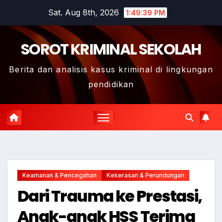
Skip
Sat. Aug 8th, 2026
1:49:40 PM
to
content
SOROT KRIMINAL SEKOLAH
Berita dan analisis kasus kriminal di lingkungan
pendidikan
Keamanan & Pencegahan
Kekerasan & Perundungan
Dari Trauma ke Prestasi,
Anak-anak HSS Terima