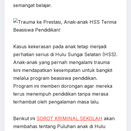
o
A
r
n
semangat belajar.
o
p
a
g
k
p
m
e
r
Kasus kekerasan pada anak tetap menjadi
perhatian serius di Hulu Sungai Selatan (HSS).
Anak-anak yang pernah mengalami trauma
kini mendapatkan kesempatan untuk bangkit
melalui program beasiswa pendidikan.
Program ini memberi dorongan agar mereka
terus menempuh pendidikan tanpa merasa
terhambat oleh pengalaman masa lalu.
Berikut ini
SOROT KRIMINAL SEKOLAH
akan
membahas tentang Puluhan anak di Hulu