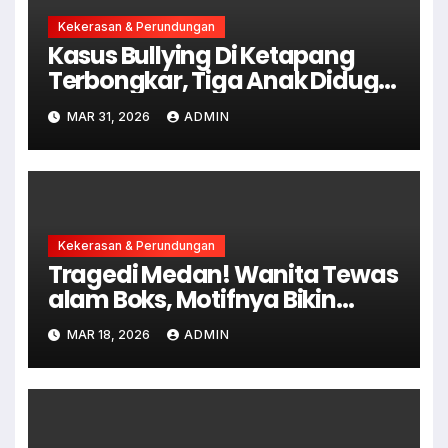
Kekerasan & Perundungan
Kasus Bullying Di Ketapang
Terbongkar, Tiga Anak Diduga
Terlibat Kini Jadi Tersangka
MAR 31, 2026
ADMIN
Kekerasan & Perundungan
Tragedi Medan! Wanita Tewas
alam Boks, Motifnya Bikin
Merinding
MAR 18, 2026
ADMIN