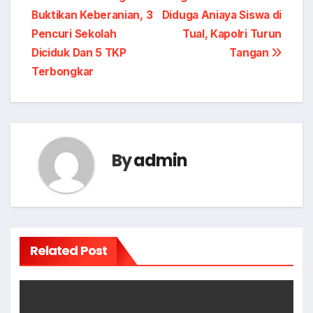
Post
Buktikan Keberanian, 3
Diduga Aniaya Siswa di
navigation
Pencuri Sekolah
Tual, Kapolri Turun
Diciduk Dan 5 TKP
Tangan
Terbongkar
By
admin
Related Post