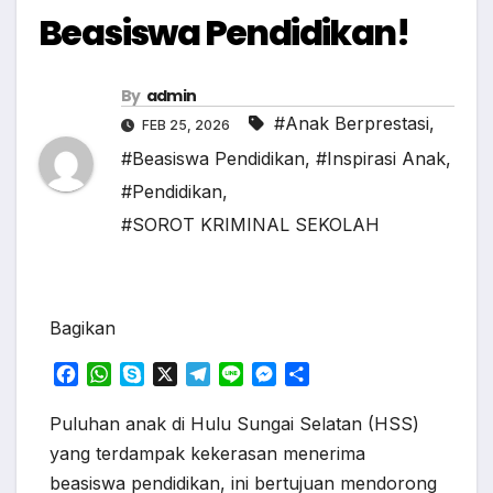
Beasiswa Pendidikan!
By
admin
#Anak Berprestasi
,
FEB 25, 2026
#Beasiswa Pendidikan
,
#Inspirasi Anak
,
#Pendidikan
,
#SOROT KRIMINAL SEKOLAH
Bagikan
F
W
S
X
T
L
M
S
a
h
k
e
i
e
h
c
a
y
l
n
s
a
Puluhan anak di Hulu Sungai Selatan (HSS)
e
t
p
e
e
s
r
yang terdampak kekerasan menerima
b
s
e
g
e
e
beasiswa pendidikan, ini bertujuan mendorong