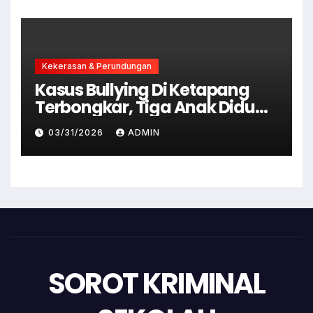
Kekerasan & Perundungan
Kasus Bullying Di Ketapang
Terbongkar, Tiga Anak Diduga
Terlibat Kini Jadi Tersangka
03/31/2026
ADMIN
SOROT KRIMINAL