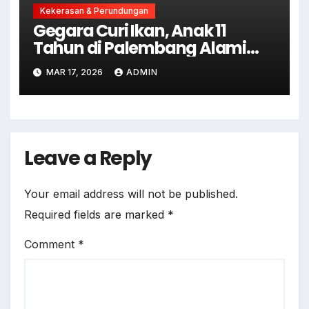
Kekerasan & Perundungan
Gegara Curi Ikan, Anak 11
Tahun di Palembang Alami
Kekerasan Dari Tetangga
MAR 17, 2026
ADMIN
Leave a Reply
Your email address will not be published.
Required fields are marked
*
Comment
*