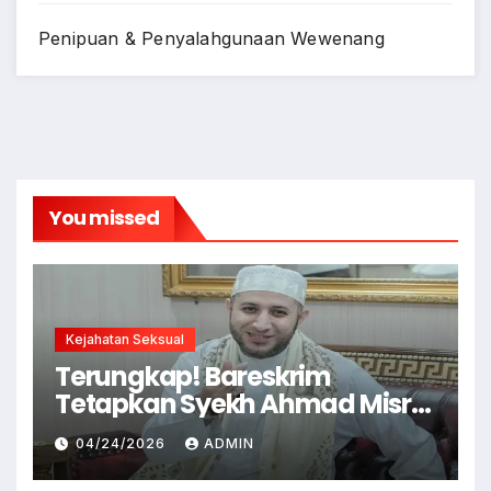
Penipuan & Penyalahgunaan Wewenang
You missed
Kejahatan Seksual
Terungkap! Bareskrim
Tetapkan Syekh Ahmad Misry
Tersangka, Kasus Dugaan
04/24/2026
ADMIN
Pelecehan Seksual