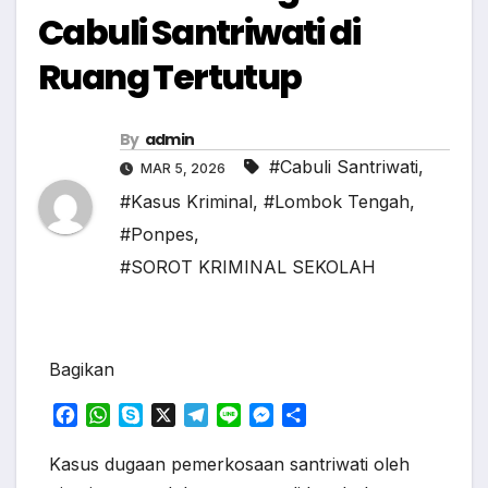
Cabuli Santriwati di
Ruang Tertutup
By
admin
#Cabuli Santriwati
,
MAR 5, 2026
#Kasus Kriminal
,
#Lombok Tengah
,
#Ponpes
,
#SOROT KRIMINAL SEKOLAH
Bagikan
F
W
S
X
T
L
M
S
a
h
k
e
i
e
h
c
a
y
l
n
s
a
Kasus dugaan pemerkosaan santriwati oleh
e
t
p
e
e
s
r