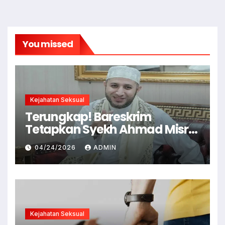
You missed
Kejahatan Seksual
Terungkap! Bareskrim
Tetapkan Syekh Ahmad Misry
Tersangka, Kasus Dugaan
04/24/2026
ADMIN
Pelecehan Seksual
Kejahatan Seksual