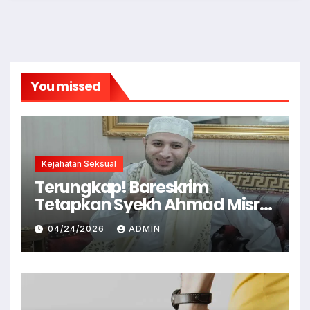
You missed
Kejahatan Seksual
Terungkap! Bareskrim
Tetapkan Syekh Ahmad Misry
Tersangka, Kasus Dugaan
04/24/2026
ADMIN
Pelecehan Seksual