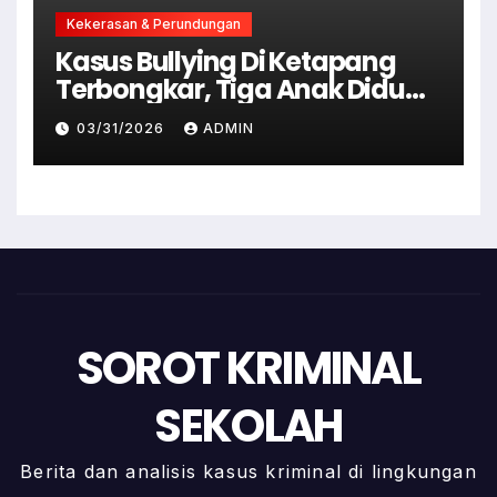
Kekerasan & Perundungan
Kasus Bullying Di Ketapang
Terbongkar, Tiga Anak Diduga
Terlibat Kini Jadi Tersangka
03/31/2026
ADMIN
SOROT KRIMINAL
SEKOLAH
Berita dan analisis kasus kriminal di lingkungan