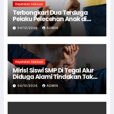
Kejahatan Seksual
Terbongkar! Dua Terduga
Pelaku Pelecehan Anak di
Cianjur Ditangkap Polisi
04/12/2026
ADMIN
Kejahatan Seksual
Miris! Siswi SMP Di Tegal Alur
Diduga Alami Tindakan Tak
Senonoh Di Sekolah
04/10/2026
ADMIN