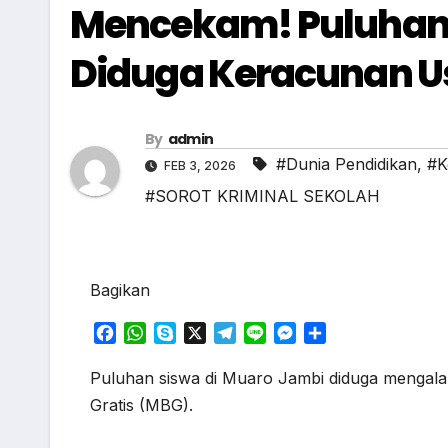
Mencekam! Puluhan 
Diduga Keracunan Us
By
admin
#Dunia Pendidikan
,
#K
FEB 3, 2026
#SOROT KRIMINAL SEKOLAH
Bagikan
F
W
S
X
T
L
M
S
a
h
k
e
i
e
h
c
a
y
l
n
s
a
Puluhan siswa di Muaro Jambi diduga mengala
e
t
p
e
e
s
r
Gratis (MBG).
b
s
e
g
e
e
o
A
r
n