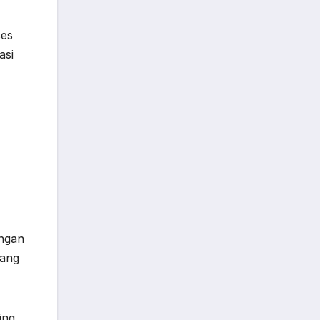
ses
asi
angan
yang
ing