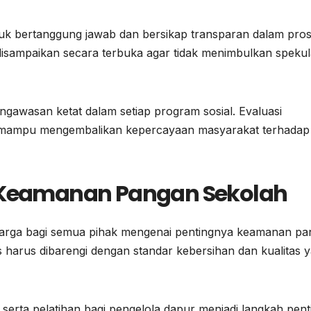
tuk bertanggung jawab dan bersikap transparan dalam pro
i disampaikan secara terbuka agar tidak menimbulkan spekul
engawasan ketat dalam setiap program sosial. Evaluasi
n mampu mengembalikan kepercayaan masyarakat terhadap
i Keamanan Pangan Sekolah
rharga bagi semua pihak mengenai pentingnya keamanan p
 harus dibarengi dengan standar kebersihan dan kualitas 
, serta pelatihan bagi pengelola dapur menjadi langkah pent