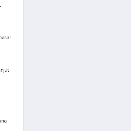
.
besar
njut
una