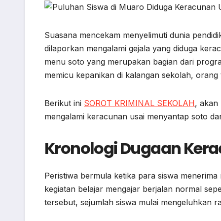
o
p
a
g
k
p
m
e
r
Suasana mencekam menyelimuti dunia pendidi
dilaporkan mengalami gejala yang diduga kerac
menu soto yang merupakan bagian dari program
memicu kepanikan di kalangan sekolah, orang t
Berikut ini
SOROT KRIMINAL SEKOLAH
, akan
mengalami keracunan usai menyantap soto da
Kronologi Dugaan Ker
Peristiwa bermula ketika para siswa menerim
kegiatan belajar mengajar berjalan normal se
tersebut, sejumlah siswa mulai mengeluhkan ras