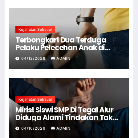
Kejahatan Seksual
Terbongkar! Dua Terduga
Pelaku Pelecehan Anak di
Cianjur Ditangkap Polisi
04/12/2026
ADMIN
Kejahatan Seksual
Miris! Siswi SMP Di Tegal Alur
Diduga Alami Tindakan Tak
Senonoh Di Sekolah
04/10/2026
ADMIN