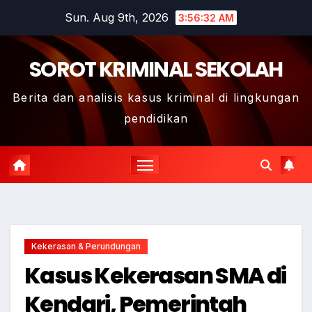
Skip
Sun. Aug 9th, 2026
3:56:33 AM
to
content
SOROT KRIMINAL SEKOLAH
Berita dan analisis kasus kriminal di lingkungan
pendidikan
Kekerasan & Perundungan
Kasus Kekerasan SMA di
Kendari, Pemerintah