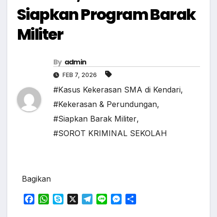
Siapkan Program Barak
Militer
By
admin
FEB 7, 2026
#Kasus Kekerasan SMA di Kendari
,
#Kekerasan & Perundungan
,
#Siapkan Barak Militer
,
#SOROT KRIMINAL SEKOLAH
Bagikan
F
W
S
X
T
L
M
S
a
h
k
e
i
e
h