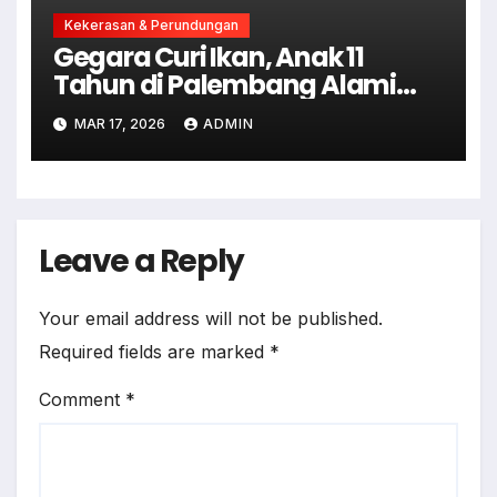
Kekerasan & Perundungan
Gegara Curi Ikan, Anak 11
Tahun di Palembang Alami
Kekerasan Dari Tetangga
MAR 17, 2026
ADMIN
Leave a Reply
Your email address will not be published.
Required fields are marked
*
Comment
*