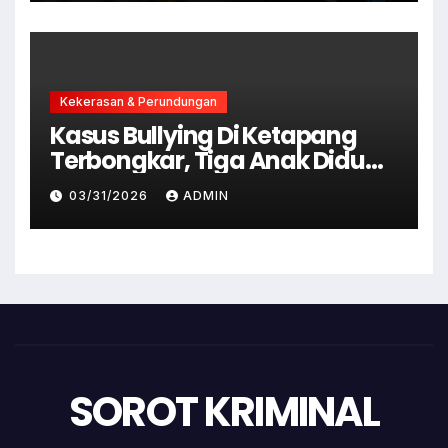
Kekerasan & Perundungan
Kasus Bullying Di Ketapang
Terbongkar, Tiga Anak Diduga
Terlibat Kini Jadi Tersangka
03/31/2026
ADMIN
SOROT KRIMINAL