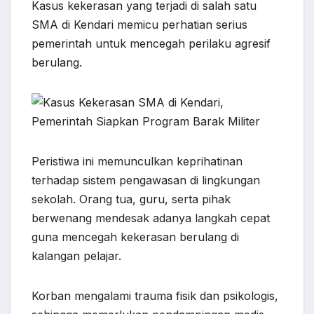
c
a
y
l
n
s
a
Kasus kekerasan yang terjadi di salah satu
e
t
p
e
e
s
r
SMA di Kendari memicu perhatian serius
b
s
e
g
e
e
pemerintah untuk mencegah perilaku agresif
o
A
r
n
berulang.
o
p
a
g
k
p
m
e
r
Peristiwa ini memunculkan keprihatinan
terhadap sistem pengawasan di lingkungan
sekolah. Orang tua, guru, serta pihak
berwenang mendesak adanya langkah cepat
guna mencegah kekerasan berulang di
kalangan pelajar.
Korban mengalami trauma fisik dan psikologis,