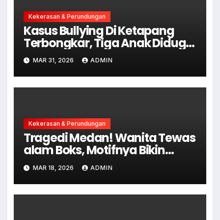
Kekerasan & Perundungan
Kasus Bullying Di Ketapang
Terbongkar, Tiga Anak Diduga
Terlibat Kini Jadi Tersangka
MAR 31, 2026
ADMIN
Kekerasan & Perundungan
Tragedi Medan! Wanita Tewas
alam Boks, Motifnya Bikin
Merinding
MAR 18, 2026
ADMIN