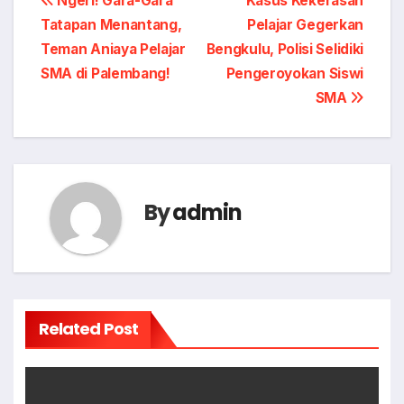
Post
Ngeri! Gara-Gara
Kasus Kekerasan
Tatapan Menantang,
Pelajar Gegerkan
navigation
Teman Aniaya Pelajar
Bengkulu, Polisi Selidiki
SMA di Palembang!
Pengeroyokan Siswi
SMA
By
admin
Related Post