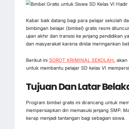
o
p
a
g
k
p
m
e
r
Kabar baik datang bagi para pelajar sekolah 
bimbingan belajar (bimbel) gratis resmi dilu
ujian akhir dan transisi ke jenjang pendidikan y
dan masyarakat karena dinilai meringankan be
Berikut ini
SOROT KRIMINAL SEKOLAH
, akan
untuk membantu pelajar SD kelas VI mempersi
Tujuan Dan Latar Bela
Program bimbel gratis ini dirancang untuk mem
mempersiapkan diri memasuki jenjang SMP. Mas
kerap menjadi tantangan bagi sebagian siswa.