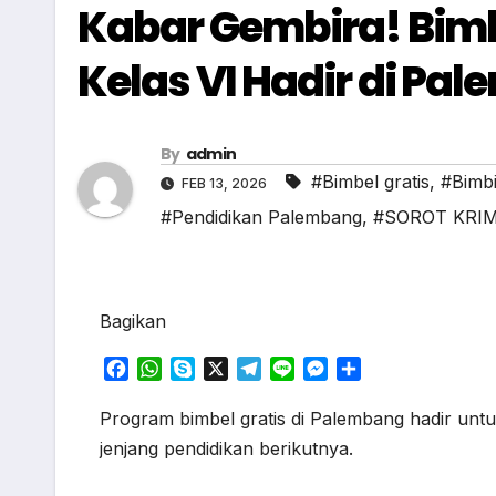
Kabar Gembira! Bimb
Kelas VI Hadir di Pa
By
admin
#Bimbel gratis
,
#Bimbi
FEB 13, 2026
#Pendidikan Palembang
,
#SOROT KRI
Bagikan
F
W
S
X
T
L
M
S
a
h
k
e
i
e
h
c
a
y
l
n
s
a
Program bimbel gratis di Palembang hadir unt
e
t
p
e
e
s
r
jenjang pendidikan berikutnya.
b
s
e
g
e
e
o
A
r
n