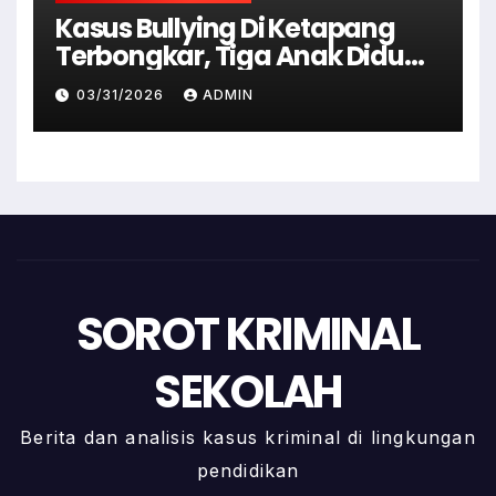
Kasus Bullying Di Ketapang
Terbongkar, Tiga Anak Diduga
Terlibat Kini Jadi Tersangka
03/31/2026
ADMIN
SOROT KRIMINAL
SEKOLAH
Berita dan analisis kasus kriminal di lingkungan
pendidikan