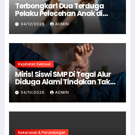
Terbongkar! Dua Terduga
Pelaku Pelecehan Anak di
Cianjur Ditangkap Polisi
04/12/2026
ADMIN
Kejahatan Seksual
Miris! Siswi SMP Di Tegal Alur
Diduga Alami Tindakan Tak
Senonoh Di Sekolah
04/10/2026
ADMIN
Kekerasan & Perundungan