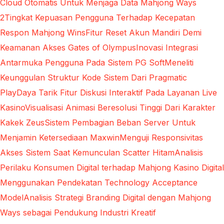
Cloud Otomatis Untuk Menjaga Data Mahjong Ways
2
Tingkat Kepuasan Pengguna Terhadap Kecepatan
Respon Mahjong Wins
Fitur Reset Akun Mandiri Demi
Keamanan Akses Gates of Olympus
Inovasi Integrasi
Antarmuka Pengguna Pada Sistem PG Soft
Meneliti
Keunggulan Struktur Kode Sistem Dari Pragmatic
Play
Daya Tarik Fitur Diskusi Interaktif Pada Layanan Live
Kasino
Visualisasi Animasi Beresolusi Tinggi Dari Karakter
Kakek Zeus
Sistem Pembagian Beban Server Untuk
Menjamin Ketersediaan Maxwin
Menguji Responsivitas
Akses Sistem Saat Kemunculan Scatter Hitam
Analisis
Perilaku Konsumen Digital terhadap Mahjong Kasino Digital
Menggunakan Pendekatan Technology Acceptance
Model
Analisis Strategi Branding Digital dengan Mahjong
Ways sebagai Pendukung Industri Kreatif