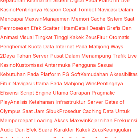
Kepatuhan Keamanan Sistem Digital Pada Platform Live
Kasino
Pentingnya Respon Cepat Tombol Navigasi Dalam
Mencapai Maxwin
Manajemen Memori Cache Sistem Saat
Pemrosesan Efek Scatter Hitam
Detail Desain Grafis Dan
Animasi Visual Tingkat Tinggi Kakek Zeus
Fitur Otomatis
Penghemat Kuota Data Internet Pada Mahjong Ways
2
Daya Tahan Server Pusat Dalam Menampung Trafik Live
Kasino
Kustomisasi Antarmuka Pengguna Sesuai
Kebutuhan Pada Platform PG Soft
Kemudahan Aksesibilitas
Fitur Navigasi Utama Pada Mahjong Wins
Pentingnya
Efisiensi Script Engine Utama Garapan Pragmatic
Play
Analisis Ketahanan Infrastruktur Server Gates of
Olympus Saat Jam Sibuk
Prosedur Caching Data Untuk
Mempercepat Loading Akses Maxwin
Kejernihan Frekuensi
Audio Dan Efek Suara Karakter Kakek Zeus
Keunggulan