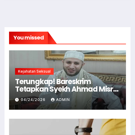
You missed
Kejahatan Seksual
Terungkap! Bareskrim
Tetapkan Syekh Ahmad Misry
Tersangka, Kasus Dugaan
04/24/2026
ADMIN
Pelecehan Seksual