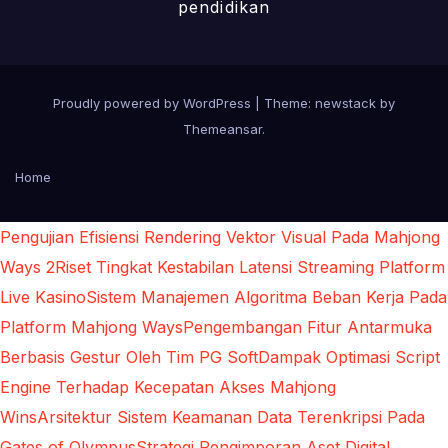
pendidikan
Proudly powered by WordPress
|
Theme: newstack by
Themeansar
.
Home
Pengujian Efisiensi Rendering Vektor Visual Pada Mahjong
Ways 2
Riset Tingkat Kestabilan Latensi Streaming Platform
Live Kasino
Sistem Manajemen Algoritma Beban Kerja Pada
Platform Mahjong Ways
Pengembangan Fitur Antarmuka
Berbasis Gestur Oleh Tim PG Soft
Dampak Optimasi Script
Engine Terhadap Kecepatan Akses Mahjong
Wins
Arsitektur Sistem Keamanan Data Terenkripsi Pada
Gates of Olympus
Strategi Pengimporan Aset Digital