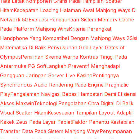
Tata Letak Komponen Grafis Pada Tampilan Scatter
Hitam
Kecepatan Loading Halaman Awal Mahjong Ways Di
Network 5G
Evaluasi Penggunaan Sistem Memory Cache
Pada Platform Mahjong Wins
Kriteria Perangkat
Handphone Yang Kompatibel Dengan Mahjong Ways 2
Sisi
Matematika Di Balik Penyusunan Grid Layar Gates of
Olympus
Pemilihan Skema Warna Kontras Tinggi Pada
Antarmuka PG Soft
Langkah Preventif Menghadapi
Gangguan Jaringan Server Live Kasino
Pentingnya
Synchronous Audio Rendering Pada Engine Pragmatic
Play
Pengalaman Navigasi Bebas Hambatan Demi Efisiensi
Akses Maxwin
Teknologi Pengolahan Citra Digital Di Balik
Visual Scatter Hitam
Kesesuaian Tampilan Layout Adaptif
Kakek Zeus Pada Layar Tablet
Faktor Penentu Kestabilan
Transfer Data Pada Sistem Mahjong Ways
Penyimpanan