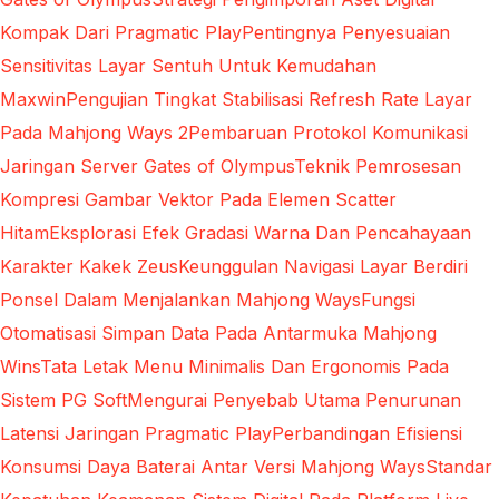
Kompak Dari Pragmatic Play
Pentingnya Penyesuaian
Sensitivitas Layar Sentuh Untuk Kemudahan
Maxwin
Pengujian Tingkat Stabilisasi Refresh Rate Layar
Pada Mahjong Ways 2
Pembaruan Protokol Komunikasi
Jaringan Server Gates of Olympus
Teknik Pemrosesan
Kompresi Gambar Vektor Pada Elemen Scatter
Hitam
Eksplorasi Efek Gradasi Warna Dan Pencahayaan
Karakter Kakek Zeus
Keunggulan Navigasi Layar Berdiri
Ponsel Dalam Menjalankan Mahjong Ways
Fungsi
Otomatisasi Simpan Data Pada Antarmuka Mahjong
Wins
Tata Letak Menu Minimalis Dan Ergonomis Pada
Sistem PG Soft
Mengurai Penyebab Utama Penurunan
Latensi Jaringan Pragmatic Play
Perbandingan Efisiensi
Konsumsi Daya Baterai Antar Versi Mahjong Ways
Standar