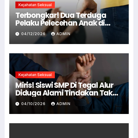
Kejahatan Seksual
Terbongkar! Dua Terduga
Pelaku Pelecehan Anak di
Cianjur Ditangkap Polisi
04/12/2026
ADMIN
Kejahatan Seksual
Miris! Siswi SMP Di Tegal Alur
Diduga Alami Tindakan Tak
Senonoh Di Sekolah
04/10/2026
ADMIN