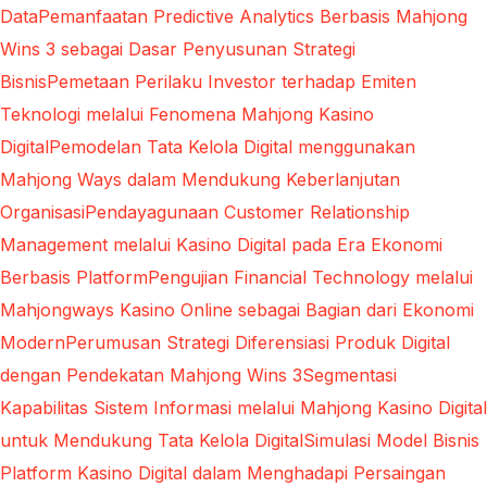
Data
Pemanfaatan Predictive Analytics Berbasis Mahjong
Wins 3 sebagai Dasar Penyusunan Strategi
Bisnis
Pemetaan Perilaku Investor terhadap Emiten
Teknologi melalui Fenomena Mahjong Kasino
Digital
Pemodelan Tata Kelola Digital menggunakan
Mahjong Ways dalam Mendukung Keberlanjutan
Organisasi
Pendayagunaan Customer Relationship
Management melalui Kasino Digital pada Era Ekonomi
Berbasis Platform
Pengujian Financial Technology melalui
Mahjongways Kasino Online sebagai Bagian dari Ekonomi
Modern
Perumusan Strategi Diferensiasi Produk Digital
dengan Pendekatan Mahjong Wins 3
Segmentasi
Kapabilitas Sistem Informasi melalui Mahjong Kasino Digital
untuk Mendukung Tata Kelola Digital
Simulasi Model Bisnis
Platform Kasino Digital dalam Menghadapi Persaingan