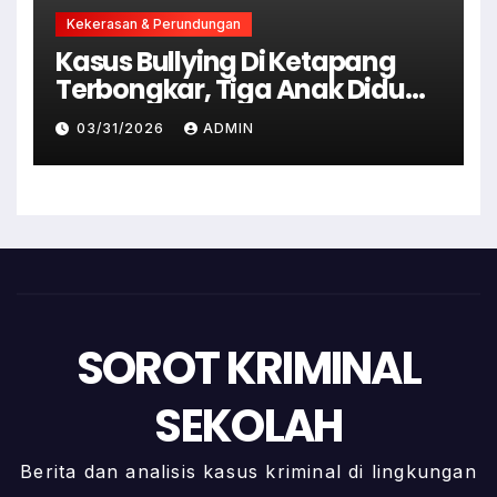
Kekerasan & Perundungan
Kasus Bullying Di Ketapang
Terbongkar, Tiga Anak Diduga
Terlibat Kini Jadi Tersangka
03/31/2026
ADMIN
SOROT KRIMINAL
SEKOLAH
Berita dan analisis kasus kriminal di lingkungan