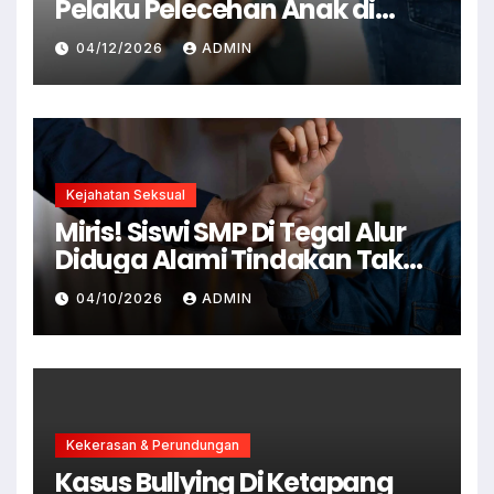
Pelaku Pelecehan Anak di
Cianjur Ditangkap Polisi
04/12/2026
ADMIN
Kejahatan Seksual
Miris! Siswi SMP Di Tegal Alur
Diduga Alami Tindakan Tak
Senonoh Di Sekolah
04/10/2026
ADMIN
Kekerasan & Perundungan
Kasus Bullying Di Ketapang