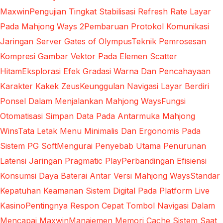
Maxwin
Pengujian Tingkat Stabilisasi Refresh Rate Layar
Pada Mahjong Ways 2
Pembaruan Protokol Komunikasi
Jaringan Server Gates of Olympus
Teknik Pemrosesan
Kompresi Gambar Vektor Pada Elemen Scatter
Hitam
Eksplorasi Efek Gradasi Warna Dan Pencahayaan
Karakter Kakek Zeus
Keunggulan Navigasi Layar Berdiri
Ponsel Dalam Menjalankan Mahjong Ways
Fungsi
Otomatisasi Simpan Data Pada Antarmuka Mahjong
Wins
Tata Letak Menu Minimalis Dan Ergonomis Pada
Sistem PG Soft
Mengurai Penyebab Utama Penurunan
Latensi Jaringan Pragmatic Play
Perbandingan Efisiensi
Konsumsi Daya Baterai Antar Versi Mahjong Ways
Standar
Kepatuhan Keamanan Sistem Digital Pada Platform Live
Kasino
Pentingnya Respon Cepat Tombol Navigasi Dalam
Mencapai Maxwin
Manajemen Memori Cache Sistem Saat