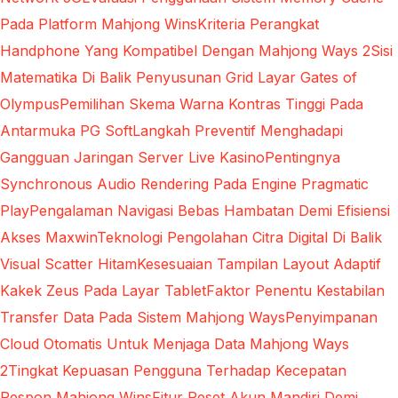
Pada Platform Mahjong Wins
Kriteria Perangkat
Handphone Yang Kompatibel Dengan Mahjong Ways 2
Sisi
Matematika Di Balik Penyusunan Grid Layar Gates of
Olympus
Pemilihan Skema Warna Kontras Tinggi Pada
Antarmuka PG Soft
Langkah Preventif Menghadapi
Gangguan Jaringan Server Live Kasino
Pentingnya
Synchronous Audio Rendering Pada Engine Pragmatic
Play
Pengalaman Navigasi Bebas Hambatan Demi Efisiensi
Akses Maxwin
Teknologi Pengolahan Citra Digital Di Balik
Visual Scatter Hitam
Kesesuaian Tampilan Layout Adaptif
Kakek Zeus Pada Layar Tablet
Faktor Penentu Kestabilan
Transfer Data Pada Sistem Mahjong Ways
Penyimpanan
Cloud Otomatis Untuk Menjaga Data Mahjong Ways
2
Tingkat Kepuasan Pengguna Terhadap Kecepatan
Respon Mahjong Wins
Fitur Reset Akun Mandiri Demi