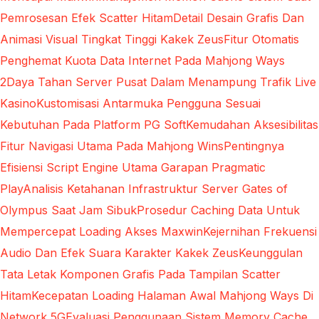
Pemrosesan Efek Scatter Hitam
Detail Desain Grafis Dan
Animasi Visual Tingkat Tinggi Kakek Zeus
Fitur Otomatis
Penghemat Kuota Data Internet Pada Mahjong Ways
2
Daya Tahan Server Pusat Dalam Menampung Trafik Live
Kasino
Kustomisasi Antarmuka Pengguna Sesuai
Kebutuhan Pada Platform PG Soft
Kemudahan Aksesibilitas
Fitur Navigasi Utama Pada Mahjong Wins
Pentingnya
Efisiensi Script Engine Utama Garapan Pragmatic
Play
Analisis Ketahanan Infrastruktur Server Gates of
Olympus Saat Jam Sibuk
Prosedur Caching Data Untuk
Mempercepat Loading Akses Maxwin
Kejernihan Frekuensi
Audio Dan Efek Suara Karakter Kakek Zeus
Keunggulan
Tata Letak Komponen Grafis Pada Tampilan Scatter
Hitam
Kecepatan Loading Halaman Awal Mahjong Ways Di
Network 5G
Evaluasi Penggunaan Sistem Memory Cache