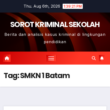
Skip
Thu. Aug 6th, 2026
1:39:22 PM
to
content
SOROT KRIMINAL SEKOLAH
Berita dan analisis kasus kriminal di lingkungan
pendidikan
Tag:
SMKN 1 Batam