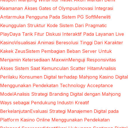
Keamanan Akses Gates of Olympus
Inovasi Integrasi
Antarmuka Pengguna Pada Sistem PG Soft
Meneliti
Keunggulan Struktur Kode Sistem Dari Pragmatic
Play
Daya Tarik Fitur Diskusi Interaktif Pada Layanan Live
Kasino
Visualisasi Animasi Beresolusi Tinggi Dari Karakter
Kakek Zeus
Sistem Pembagian Beban Server Untuk
Menjamin Ketersediaan Maxwin
Menguji Responsivitas
Akses Sistem Saat Kemunculan Scatter Hitam
Analisis
Perilaku Konsumen Digital terhadap Mahjong Kasino Digital
Menggunakan Pendekatan Technology Acceptance
Model
Analisis Strategi Branding Digital dengan Mahjong
Ways sebagai Pendukung Industri Kreatif
Berkelanjutan
Evaluasi Strategi Manajemen Digital pada
Platform Kasino Online Menggunakan Pendekatan