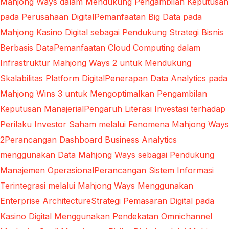
Mahjong Ways dalam Mendukung Pengambilan Keputusan
pada Perusahaan Digital
Pemanfaatan Big Data pada
Mahjong Kasino Digital sebagai Pendukung Strategi Bisnis
Berbasis Data
Pemanfaatan Cloud Computing dalam
Infrastruktur Mahjong Ways 2 untuk Mendukung
Skalabilitas Platform Digital
Penerapan Data Analytics pada
Mahjong Wins 3 untuk Mengoptimalkan Pengambilan
Keputusan Manajerial
Pengaruh Literasi Investasi terhadap
Perilaku Investor Saham melalui Fenomena Mahjong Ways
2
Perancangan Dashboard Business Analytics
menggunakan Data Mahjong Ways sebagai Pendukung
Manajemen Operasional
Perancangan Sistem Informasi
Terintegrasi melalui Mahjong Ways Menggunakan
Enterprise Architecture
Strategi Pemasaran Digital pada
Kasino Digital Menggunakan Pendekatan Omnichannel