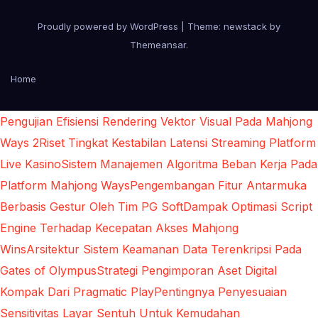
Proudly powered by WordPress
|
Theme: newstack by
Themeansar
.
Home
Pengujian Efisiensi Rendering Vektor Visual Pada Mahjong
Ways 2
Riset Tingkat Kestabilan Latensi Streaming Platform
Live Kasino
Sistem Manajemen Algoritma Beban Kerja Pada
Platform Mahjong Ways
Pengembangan Fitur Antarmuka
Berbasis Gestur Oleh Tim PG Soft
Dampak Optimasi Script
Engine Terhadap Kecepatan Akses Mahjong
Wins
Arsitektur Sistem Keamanan Data Terenkripsi Pada
Gates of Olympus
Strategi Pengimporan Aset Digital
Kompak Dari Pragmatic Play
Pentingnya Penyesuaian
Sensitivitas Layar Sentuh Untuk Kemudahan