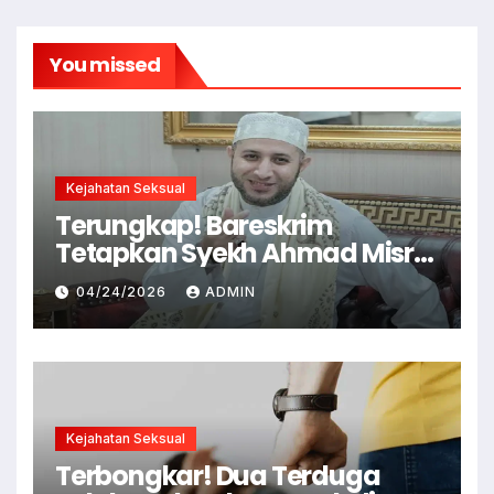
You missed
Kejahatan Seksual
Terungkap! Bareskrim
Tetapkan Syekh Ahmad Misry
Tersangka, Kasus Dugaan
04/24/2026
ADMIN
Pelecehan Seksual
Kejahatan Seksual
Terbongkar! Dua Terduga