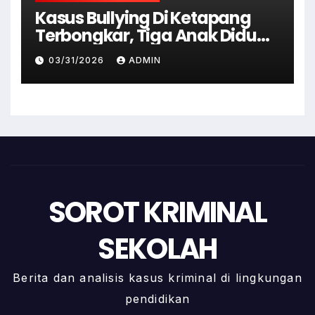
Kasus Bullying Di Ketapang
Terbongkar, Tiga Anak Diduga
Terlibat Kini Jadi Tersangka
03/31/2026
ADMIN
SOROT KRIMINAL
SEKOLAH
Berita dan analisis kasus kriminal di lingkungan
pendidikan