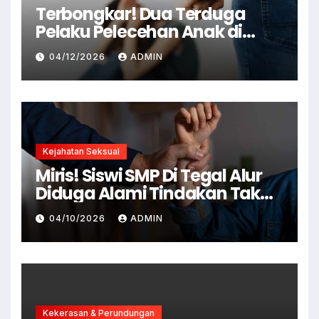
Terbongkar! Dua Terduga
Pelaku Pelecehan Anak di
Cianjur Ditangkap Polisi
04/12/2026
ADMIN
Kejahatan Seksual
Miris! Siswi SMP Di Tegal Alur
Diduga Alami Tindakan Tak
Senonoh Di Sekolah
04/10/2026
ADMIN
Kekerasan & Perundungan