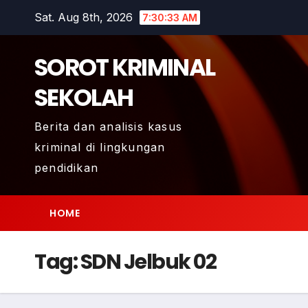
Skip
Sat. Aug 8th, 2026
7:30:33 AM
to
content
SOROT KRIMINAL
SEKOLAH
Berita dan analisis kasus
kriminal di lingkungan
pendidikan
HOME
Tag:
SDN Jelbuk 02