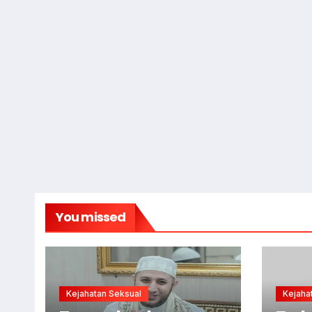
You missed
Kejahatan Seksual
Kejaha