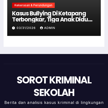
Kekerasan & Perundungan
Kasus Bullying Di Ketapang
Terbongkar, Tiga Anak Diduga
Terlibat Kini Jadi Tersangka
03/31/2026
ADMIN
SOROT KRIMINAL
SEKOLAH
Berita dan analisis kasus kriminal di lingkungan