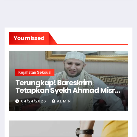
You missed
Kejahatan Seksual
Terungkap! Bareskrim
Tetapkan Syekh Ahmad Misry
Tersangka, Kasus Dugaan
04/24/2026
ADMIN
Pelecehan Seksual