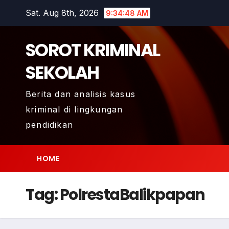
Skip
Sat. Aug 8th, 2026
9:34:48 AM
to
content
SOROT KRIMINAL
SEKOLAH
Berita dan analisis kasus
kriminal di lingkungan
pendidikan
HOME
Tag:
PolrestaBalikpapan