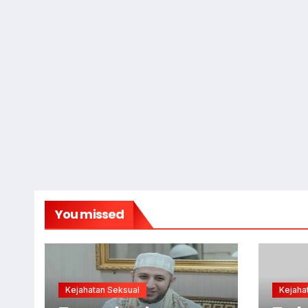
You missed
Kejahatan Seksual
Kejaha