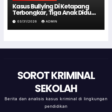
Kasus Bullying Di Ketapang
Terbongkar, Tiga Anak Diduga
Terlibat Kini Jadi Tersangka
03/31/2026
ADMIN
SOROT KRIMINAL
SEKOLAH
Berita dan analisis kasus kriminal di lingkungan
pendidikan