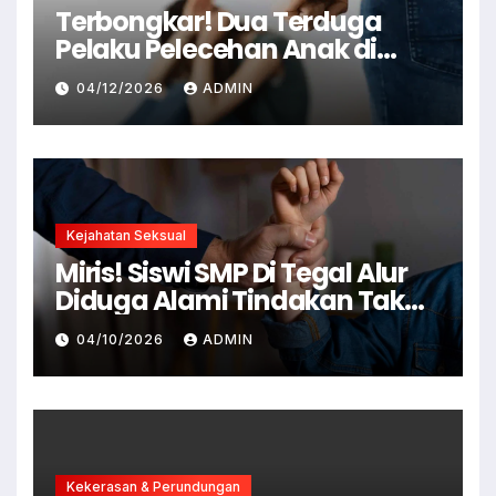
Terbongkar! Dua Terduga
Pelaku Pelecehan Anak di
Cianjur Ditangkap Polisi
04/12/2026
ADMIN
Kejahatan Seksual
Miris! Siswi SMP Di Tegal Alur
Diduga Alami Tindakan Tak
Senonoh Di Sekolah
04/10/2026
ADMIN
Kekerasan & Perundungan