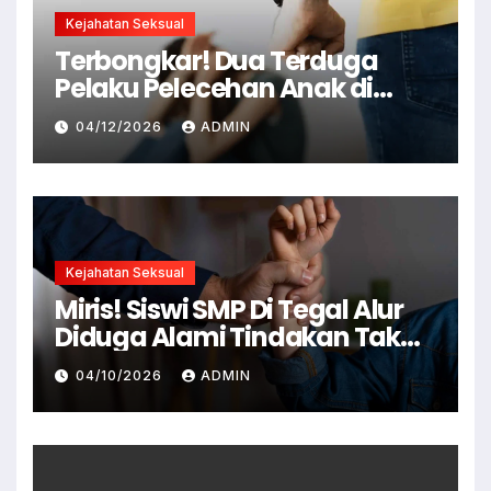
Kejahatan Seksual
Terbongkar! Dua Terduga
Pelaku Pelecehan Anak di
Cianjur Ditangkap Polisi
04/12/2026
ADMIN
Kejahatan Seksual
Miris! Siswi SMP Di Tegal Alur
Diduga Alami Tindakan Tak
Senonoh Di Sekolah
04/10/2026
ADMIN