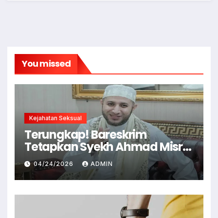
You missed
Kejahatan Seksual
Terungkap! Bareskrim
Tetapkan Syekh Ahmad Misry
Tersangka, Kasus Dugaan
04/24/2026
ADMIN
Pelecehan Seksual