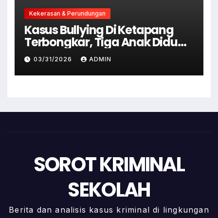
Kekerasan & Perundungan
Kasus Bullying Di Ketapang
Terbongkar, Tiga Anak Diduga
Terlibat Kini Jadi Tersangka
03/31/2026
ADMIN
SOROT KRIMINAL
SEKOLAH
Berita dan analisis kasus kriminal di lingkungan