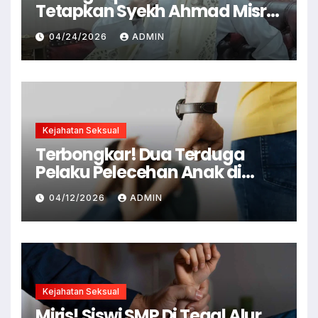
Tetapkan Syekh Ahmad Misry
Tersangka, Kasus Dugaan
04/24/2026
ADMIN
Pelecehan Seksual
Kejahatan Seksual
Terbongkar! Dua Terduga
Pelaku Pelecehan Anak di
Cianjur Ditangkap Polisi
04/12/2026
ADMIN
Kejahatan Seksual
Miris! Siswi SMP Di Tegal Alur