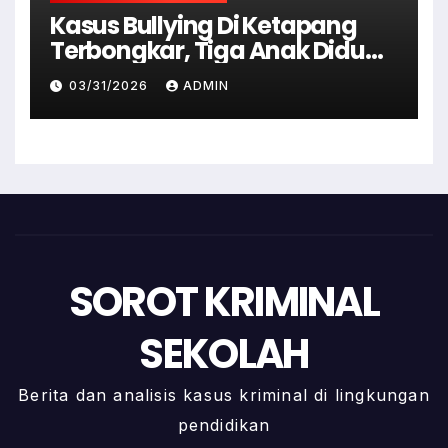
Kasus Bullying Di Ketapang
Terbongkar, Tiga Anak Diduga
Terlibat Kini Jadi Tersangka
03/31/2026
ADMIN
SOROT KRIMINAL
SEKOLAH
Berita dan analisis kasus kriminal di lingkungan
pendidikan