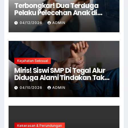
Terbongkar! Dua Terduga
Pelaku Pelecehan Anak di
Cianjur Ditangkap Polisi
04/12/2026
ADMIN
Kejahatan Seksual
Miris! Siswi SMP Di Tegal Alur
Diduga Alami Tindakan Tak
Senonoh Di Sekolah
04/10/2026
ADMIN
Kekerasan & Perundungan