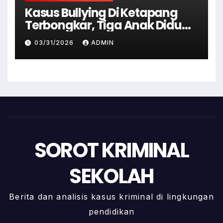
Kasus Bullying Di Ketapang
Terbongkar, Tiga Anak Diduga
Terlibat Kini Jadi Tersangka
03/31/2026
ADMIN
SOROT KRIMINAL
SEKOLAH
Berita dan analisis kasus kriminal di lingkungan
pendidikan