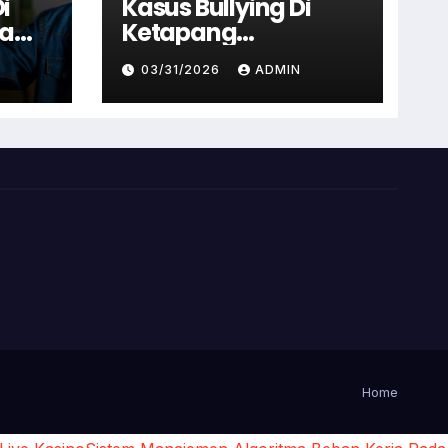
i
Kasus Bullying Di
ga
Ketapang
 Tak
Terbongkar, Tiga
03/31/2026
ADMIN
lah
Anak Diduga Terlibat
Kini Jadi Tersangka
Home