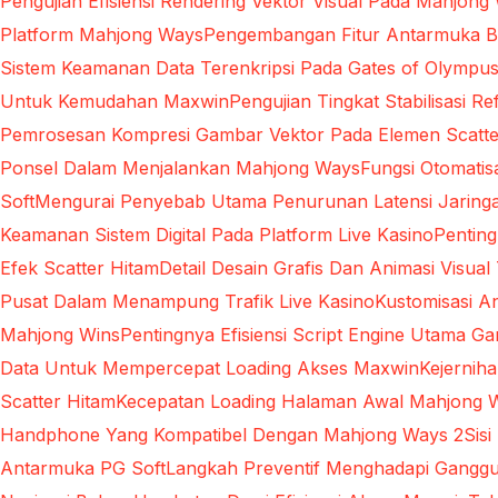
Pengujian Efisiensi Rendering Vektor Visual Pada Mahjong
Platform Mahjong Ways
Pengembangan Fitur Antarmuka Be
Sistem Keamanan Data Terenkripsi Pada Gates of Olympu
Untuk Kemudahan Maxwin
Pengujian Tingkat Stabilisasi 
Pemrosesan Kompresi Gambar Vektor Pada Elemen Scatte
Ponsel Dalam Menjalankan Mahjong Ways
Fungsi Otomati
Soft
Mengurai Penyebab Utama Penurunan Latensi Jaringa
Keamanan Sistem Digital Pada Platform Live Kasino
Pentin
Efek Scatter Hitam
Detail Desain Grafis Dan Animasi Visual
Pusat Dalam Menampung Trafik Live Kasino
Kustomisasi A
Mahjong Wins
Pentingnya Efisiensi Script Engine Utama G
Data Untuk Mempercepat Loading Akses Maxwin
Kejernih
Scatter Hitam
Kecepatan Loading Halaman Awal Mahjong 
Handphone Yang Kompatibel Dengan Mahjong Ways 2
Sis
Antarmuka PG Soft
Langkah Preventif Menghadapi Ganggu