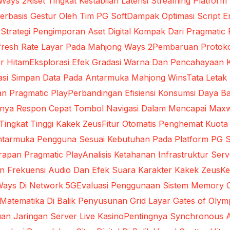
 Ways 2
Riset Tingkat Kestabilan Latensi Streaming Platform
rbasis Gestur Oleh Tim PG Soft
Dampak Optimasi Script 
s
Strategi Pengimporan Aset Digital Kompak Dari Pragmatic 
Refresh Rate Layar Pada Mahjong Ways 2
Pembaruan Protokol
r Hitam
Eksplorasi Efek Gradasi Warna Dan Pencahayaan 
sasi Simpan Data Pada Antarmuka Mahjong Wins
Tata Letak
n Pragmatic Play
Perbandingan Efisiensi Konsumsi Daya Ba
gnya Respon Cepat Tombol Navigasi Dalam Mencapai Max
 Tingkat Tinggi Kakek Zeus
Fitur Otomatis Penghemat Kuota
ntarmuka Pengguna Sesuai Kebutuhan Pada Platform PG S
arapan Pragmatic Play
Analisis Ketahanan Infrastruktur Se
an Frekuensi Audio Dan Efek Suara Karakter Kakek Zeus
Ke
Ways Di Network 5G
Evaluasi Penggunaan Sistem Memory 
i Matematika Di Balik Penyusunan Grid Layar Gates of Oly
an Jaringan Server Live Kasino
Pentingnya Synchronous A