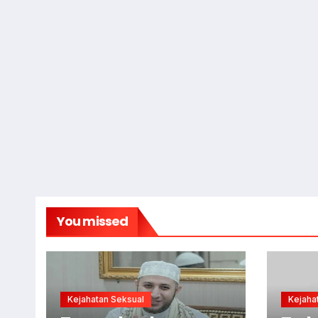
You missed
Kejahatan Seksual
Kejaha