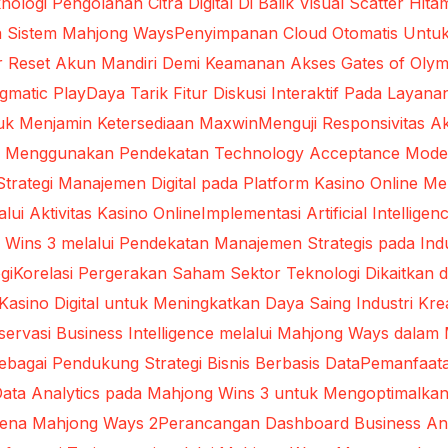
nologi Pengolahan Citra Digital Di Balik Visual Scatter Hita
da Sistem Mahjong Ways
Penyimpanan Cloud Otomatis Untu
ur Reset Akun Mandiri Demi Keamanan Akses Gates of Oly
gmatic Play
Daya Tarik Fitur Diskusi Interaktif Pada Layana
uk Menjamin Ketersediaan Maxwin
Menguji Responsivitas A
ital Menggunakan Pendekatan Technology Acceptance Mode
 Strategi Manajemen Digital pada Platform Kasino Online
ui Aktivitas Kasino Online
Implementasi Artificial Intelli
 Wins 3 melalui Pendekatan Manajemen Strategis pada Indus
gi
Korelasi Pergerakan Saham Sektor Teknologi Dikaitkan d
Kasino Digital untuk Meningkatkan Daya Saing Industri Krea
servasi Business Intelligence melalui Mahjong Ways dal
ebagai Pendukung Strategi Bisnis Berbasis Data
Pemanfaata
ata Analytics pada Mahjong Wins 3 untuk Mengoptimalkan
omena Mahjong Ways 2
Perancangan Dashboard Business An