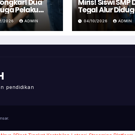
ongkar! Dua
Miris! Siswi SMP D
uga Pelaku
Tegal Alur Didu
cehan Anak di
Alami Tindakan
12/2026
ADMIN
04/10/2026
ADMIN
jur Ditangkap
Senonoh Di Seko
i
H
gan pendidikan
nsar
.