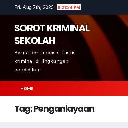
Skip
Fri. Aug 7th, 2026
8:21:25 PM
to
content
SOROT KRIMINAL
SEKOLAH
Berita dan analisis kasus
kriminal di lingkungan
pendidikan
HOME
Tag:
Penganiayaan