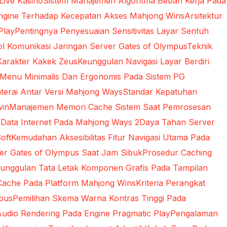
 Live Kasino
Sistem Manajemen Algoritma Beban Kerja Pada
Engine Terhadap Kecepatan Akses Mahjong Wins
Arsitektur
Play
Pentingnya Penyesuaian Sensitivitas Layar Sentuh
 Komunikasi Jaringan Server Gates of Olympus
Teknik
Karakter Kakek Zeus
Keunggulan Navigasi Layar Berdiri
 Menu Minimalis Dan Ergonomis Pada Sistem PG
terai Antar Versi Mahjong Ways
Standar Kepatuhan
win
Manajemen Memori Cache Sistem Saat Pemrosesan
 Data Internet Pada Mahjong Ways 2
Daya Tahan Server
oft
Kemudahan Aksesibilitas Fitur Navigasi Utama Pada
rver Gates of Olympus Saat Jam Sibuk
Prosedur Caching
unggulan Tata Letak Komponen Grafis Pada Tampilan
Cache Pada Platform Mahjong Wins
Kriteria Perangkat
mpus
Pemilihan Skema Warna Kontras Tinggi Pada
udio Rendering Pada Engine Pragmatic Play
Pengalaman