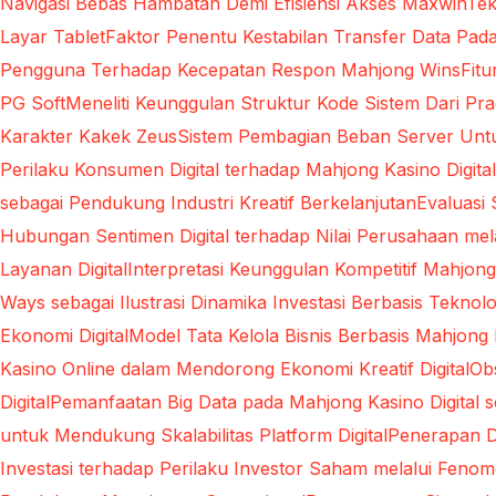
Navigasi Bebas Hambatan Demi Efisiensi Akses Maxwin
Tek
Layar Tablet
Faktor Penentu Kestabilan Transfer Data Pa
Pengguna Terhadap Kecepatan Respon Mahjong Wins
Fit
PG Soft
Meneliti Keunggulan Struktur Kode Sistem Dari Pra
Karakter Kakek Zeus
Sistem Pembagian Beban Server Unt
Perilaku Konsumen Digital terhadap Mahjong Kasino Dig
sebagai Pendukung Industri Kreatif Berkelanjutan
Evaluasi
Hubungan Sentimen Digital terhadap Nilai Perusahaan melal
Layanan Digital
Interpretasi Keunggulan Kompetitif Mahjong
Ways sebagai Ilustrasi Dinamika Investasi Berbasis Teknolo
Ekonomi Digital
Model Tata Kelola Bisnis Berbasis Mahjong 
Kasino Online dalam Mendorong Ekonomi Kreatif Digital
Ob
Digital
Pemanfaatan Big Data pada Mahjong Kasino Digital s
untuk Mendukung Skalabilitas Platform Digital
Penerapan D
Investasi terhadap Perilaku Investor Saham melalui Fen