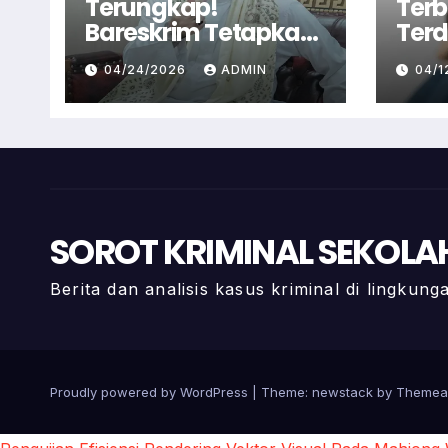
Terungkap!
Terb
Bareskrim Tetapkan
Terd
Syekh Ahmad Misry
Pele
04/24/2026
ADMIN
04/
Tersangka, Kasus
Cian
Dugaan Pelecehan
Polis
Seksual
SOROT KRIMINAL SEKOLA
Berita dan analisis kasus kriminal di lingkun
Proudly powered by WordPress
|
Theme: newstack by
Themea