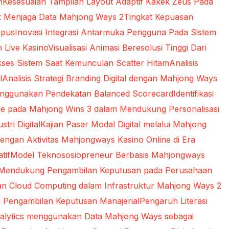
m
Kesesuaian Tampilan Layout Adaptif Kakek Zeus Pada
k Menjaga Data Mahjong Ways 2
Tingkat Kepuasan
mpus
Inovasi Integrasi Antarmuka Pengguna Pada Sistem
n Live Kasino
Visualisasi Animasi Beresolusi Tinggi Dari
kses Sistem Saat Kemunculan Scatter Hitam
Analisis
l
Analisis Strategi Branding Digital dengan Mahjong Ways
 Menggunakan Pendekatan Balanced Scorecard
Identifikasi
gence pada Mahjong Wins 3 dalam Mendukung Personalisasi
tri Digital
Kajian Pasar Modal Digital melalui Mahjong
engan Aktivitas Mahjongways Kasino Online di Era
tif
Model Teknososiopreneur Berbasis Mahjongways
am Mendukung Pengambilan Keputusan pada Perusahaan
n Cloud Computing dalam Infrastruktur Mahjong Ways 2
 Pengambilan Keputusan Manajerial
Pengaruh Literasi
alytics menggunakan Data Mahjong Ways sebagai