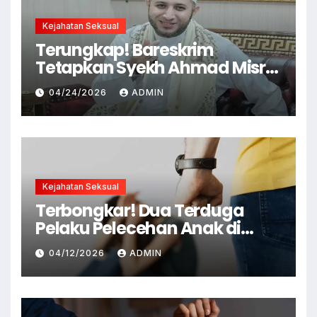
Kejahatan Seksual
Terungkap! Bareskrim
Tetapkan Syekh Ahmad Misry
Tersangka, Kasus Dugaan
04/24/2026
ADMIN
Pelecehan Seksual
Kejahatan Seksual
Terbongkar! Dua Terduga
Pelaku Pelecehan Anak di
Cianjur Ditangkap Polisi
04/12/2026
ADMIN