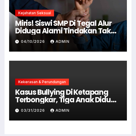
Kejahatan Seksual
Miris! Siswi SMP Di Tegal Alur
Diduga Alami Tindakan Tak
Senonoh Di Sekolah
04/10/2026
ADMIN
Kekerasan & Perundungan
Kasus Bullying Di Ketapang
Terbongkar, Tiga Anak Diduga
Terlibat Kini Jadi Tersangka
03/31/2026
ADMIN