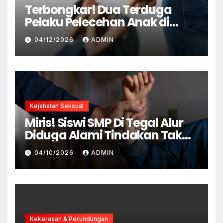
Terbongkar! Dua Terduga
Pelaku Pelecehan Anak di
Cianjur Ditangkap Polisi
04/12/2026
ADMIN
Kejahatan Seksual
Miris! Siswi SMP Di Tegal Alur
Diduga Alami Tindakan Tak
Senonoh Di Sekolah
04/10/2026
ADMIN
Kekerasan & Perundungan