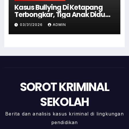
Kasus Bullying Di Ketapang
Terbongkar, Tiga Anak Diduga
Terlibat Kini Jadi Tersangka
03/31/2026
ADMIN
SOROT KRIMINAL
SEKOLAH
Berita dan analisis kasus kriminal di lingkungan
pendidikan