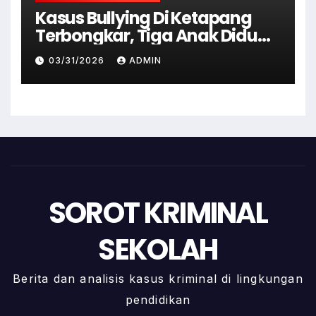
Kasus Bullying Di Ketapang
Terbongkar, Tiga Anak Diduga
Terlibat Kini Jadi Tersangka
03/31/2026
ADMIN
SOROT KRIMINAL
SEKOLAH
Berita dan analisis kasus kriminal di lingkungan
pendidikan