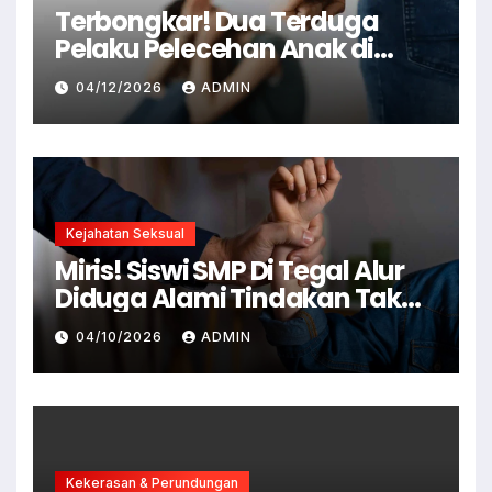
Terbongkar! Dua Terduga
Pelaku Pelecehan Anak di
Cianjur Ditangkap Polisi
04/12/2026
ADMIN
Kejahatan Seksual
Miris! Siswi SMP Di Tegal Alur
Diduga Alami Tindakan Tak
Senonoh Di Sekolah
04/10/2026
ADMIN
Kekerasan & Perundungan