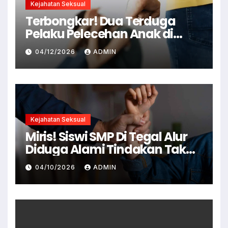
Kejahatan Seksual
Terbongkar! Dua Terduga
Pelaku Pelecehan Anak di
Cianjur Ditangkap Polisi
04/12/2026
ADMIN
Kejahatan Seksual
Miris! Siswi SMP Di Tegal Alur
Diduga Alami Tindakan Tak
Senonoh Di Sekolah
04/10/2026
ADMIN