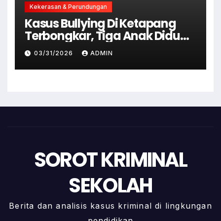
Kekerasan & Perundungan
Kasus Bullying Di Ketapang
Terbongkar, Tiga Anak Diduga
Terlibat Kini Jadi Tersangka
03/31/2026
ADMIN
SOROT KRIMINAL
SEKOLAH
Berita dan analisis kasus kriminal di lingkungan
pendidikan