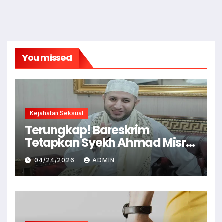
You missed
Kejahatan Seksual
Terungkap! Bareskrim
Tetapkan Syekh Ahmad Misry
Tersangka, Kasus Dugaan
04/24/2026
ADMIN
Pelecehan Seksual