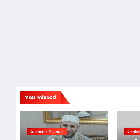
You missed
Kejahatan Seksual
Kejaha