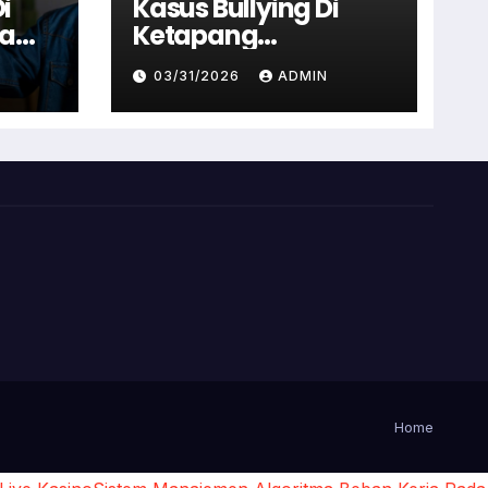
i
Kasus Bullying Di
ga
Ketapang
 Tak
Terbongkar, Tiga
03/31/2026
ADMIN
lah
Anak Diduga Terlibat
Kini Jadi Tersangka
Home