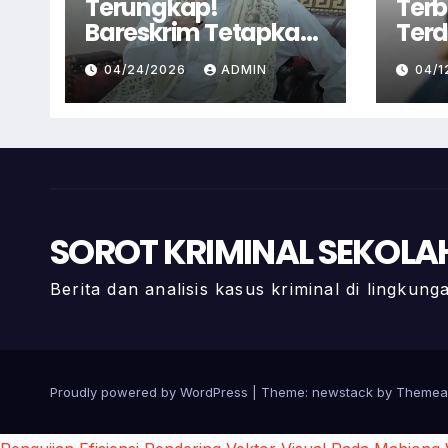
Terungkap!
Terb
Bareskrim Tetapkan
Terd
Syekh Ahmad Misry
Pele
04/24/2026
ADMIN
04/
Tersangka, Kasus
Cian
Dugaan Pelecehan
Polis
Seksual
SOROT KRIMINAL SEKOLA
Berita dan analisis kasus kriminal di lingkun
Proudly powered by WordPress
|
Theme: newstack by
Themea