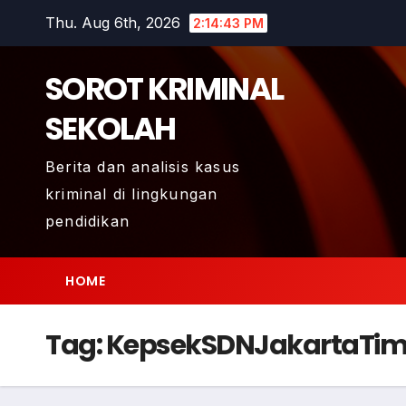
Skip
Thu. Aug 6th, 2026
2:14:44 PM
to
content
SOROT KRIMINAL
SEKOLAH
Berita dan analisis kasus
kriminal di lingkungan
pendidikan
HOME
Tag:
KepsekSDNJakartaTim