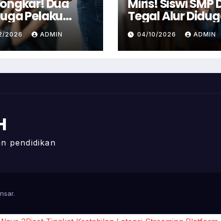
ongkar! Dua
Miris! Siswi SMP D
uga Pelaku
Tegal Alur Didu
cehan Anak di
Alami Tindakan
12/2026
ADMIN
04/10/2026
ADMIN
jur Ditangkap
Senonoh Di Seko
i
H
gan pendidikan
nsar
.