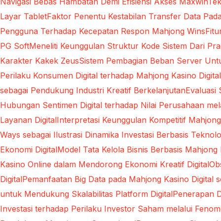
Navigasi Bebas Hambatan Demi Efisiensi Akses Maxwin
Tek
Layar Tablet
Faktor Penentu Kestabilan Transfer Data Pa
Pengguna Terhadap Kecepatan Respon Mahjong Wins
Fit
PG Soft
Meneliti Keunggulan Struktur Kode Sistem Dari Pra
Karakter Kakek Zeus
Sistem Pembagian Beban Server Unt
Perilaku Konsumen Digital terhadap Mahjong Kasino Dig
sebagai Pendukung Industri Kreatif Berkelanjutan
Evaluasi
Hubungan Sentimen Digital terhadap Nilai Perusahaan melal
Layanan Digital
Interpretasi Keunggulan Kompetitif Mahjong
Ways sebagai Ilustrasi Dinamika Investasi Berbasis Teknolo
Ekonomi Digital
Model Tata Kelola Bisnis Berbasis Mahjong 
Kasino Online dalam Mendorong Ekonomi Kreatif Digital
Ob
Digital
Pemanfaatan Big Data pada Mahjong Kasino Digital s
untuk Mendukung Skalabilitas Platform Digital
Penerapan D
Investasi terhadap Perilaku Investor Saham melalui Fen