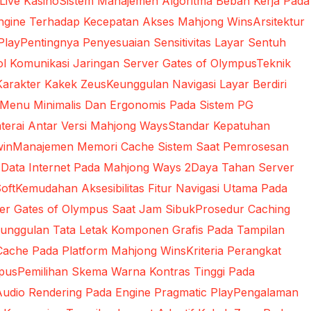
 Live Kasino
Sistem Manajemen Algoritma Beban Kerja Pada
Engine Terhadap Kecepatan Akses Mahjong Wins
Arsitektur
Play
Pentingnya Penyesuaian Sensitivitas Layar Sentuh
 Komunikasi Jaringan Server Gates of Olympus
Teknik
Karakter Kakek Zeus
Keunggulan Navigasi Layar Berdiri
 Menu Minimalis Dan Ergonomis Pada Sistem PG
terai Antar Versi Mahjong Ways
Standar Kepatuhan
win
Manajemen Memori Cache Sistem Saat Pemrosesan
 Data Internet Pada Mahjong Ways 2
Daya Tahan Server
oft
Kemudahan Aksesibilitas Fitur Navigasi Utama Pada
rver Gates of Olympus Saat Jam Sibuk
Prosedur Caching
unggulan Tata Letak Komponen Grafis Pada Tampilan
Cache Pada Platform Mahjong Wins
Kriteria Perangkat
mpus
Pemilihan Skema Warna Kontras Tinggi Pada
udio Rendering Pada Engine Pragmatic Play
Pengalaman