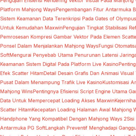
Pengujian Efisiensi Rendering Vektor Visual Pada Mahjong
Platform Mahjong Ways
Pengembangan Fitur Antarmuka Be
Sistem Keamanan Data Terenkripsi Pada Gates of Olympu
Untuk Kemudahan Maxwin
Pengujian Tingkat Stabilisasi 
Pemrosesan Kompresi Gambar Vektor Pada Elemen Scatte
Ponsel Dalam Menjalankan Mahjong Ways
Fungsi Otomati
Soft
Mengurai Penyebab Utama Penurunan Latensi Jaringa
Keamanan Sistem Digital Pada Platform Live Kasino
Pentin
Efek Scatter Hitam
Detail Desain Grafis Dan Animasi Visual
Pusat Dalam Menampung Trafik Live Kasino
Kustomisasi A
Mahjong Wins
Pentingnya Efisiensi Script Engine Utama G
Data Untuk Mempercepat Loading Akses Maxwin
Kejernih
Scatter Hitam
Kecepatan Loading Halaman Awal Mahjong 
Handphone Yang Kompatibel Dengan Mahjong Ways 2
Sis
Antarmuka PG Soft
Langkah Preventif Menghadapi Ganggu