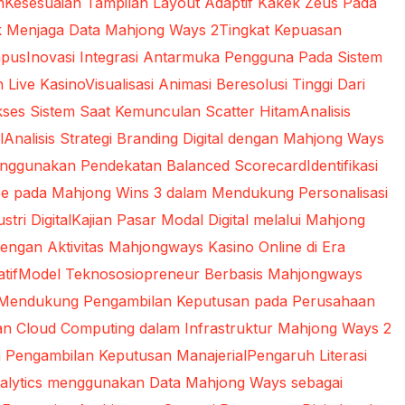
m
Kesesuaian Tampilan Layout Adaptif Kakek Zeus Pada
k Menjaga Data Mahjong Ways 2
Tingkat Kepuasan
mpus
Inovasi Integrasi Antarmuka Pengguna Pada Sistem
n Live Kasino
Visualisasi Animasi Beresolusi Tinggi Dari
kses Sistem Saat Kemunculan Scatter Hitam
Analisis
l
Analisis Strategi Branding Digital dengan Mahjong Ways
 Menggunakan Pendekatan Balanced Scorecard
Identifikasi
gence pada Mahjong Wins 3 dalam Mendukung Personalisasi
tri Digital
Kajian Pasar Modal Digital melalui Mahjong
engan Aktivitas Mahjongways Kasino Online di Era
tif
Model Teknososiopreneur Berbasis Mahjongways
am Mendukung Pengambilan Keputusan pada Perusahaan
n Cloud Computing dalam Infrastruktur Mahjong Ways 2
 Pengambilan Keputusan Manajerial
Pengaruh Literasi
alytics menggunakan Data Mahjong Ways sebagai