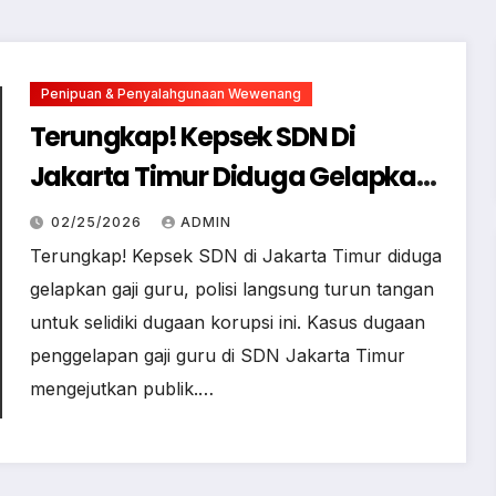
Penipuan & Penyalahgunaan Wewenang
Terungkap! Kepsek SDN Di
Jakarta Timur Diduga Gelapkan
Gaji Guru, Polisi Turun Tangan
02/25/2026
ADMIN
Terungkap! Kepsek SDN di Jakarta Timur diduga
gelapkan gaji guru, polisi langsung turun tangan
untuk selidiki dugaan korupsi ini. Kasus dugaan
penggelapan gaji guru di SDN Jakarta Timur
mengejutkan publik.…