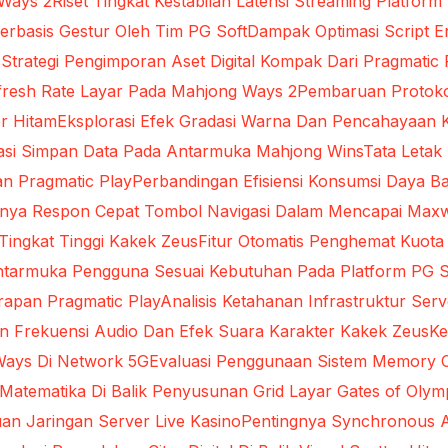
 Ways 2
Riset Tingkat Kestabilan Latensi Streaming Platform
rbasis Gestur Oleh Tim PG Soft
Dampak Optimasi Script 
s
Strategi Pengimporan Aset Digital Kompak Dari Pragmatic 
Refresh Rate Layar Pada Mahjong Ways 2
Pembaruan Protokol
r Hitam
Eksplorasi Efek Gradasi Warna Dan Pencahayaan 
sasi Simpan Data Pada Antarmuka Mahjong Wins
Tata Letak
n Pragmatic Play
Perbandingan Efisiensi Konsumsi Daya Ba
gnya Respon Cepat Tombol Navigasi Dalam Mencapai Max
 Tingkat Tinggi Kakek Zeus
Fitur Otomatis Penghemat Kuota
ntarmuka Pengguna Sesuai Kebutuhan Pada Platform PG S
arapan Pragmatic Play
Analisis Ketahanan Infrastruktur Se
an Frekuensi Audio Dan Efek Suara Karakter Kakek Zeus
Ke
Ways Di Network 5G
Evaluasi Penggunaan Sistem Memory 
i Matematika Di Balik Penyusunan Grid Layar Gates of Oly
an Jaringan Server Live Kasino
Pentingnya Synchronous A