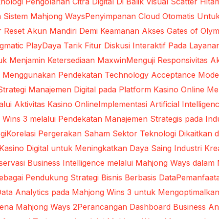
nologi Pengolahan Citra Digital Di Balik Visual Scatter Hita
da Sistem Mahjong Ways
Penyimpanan Cloud Otomatis Untu
ur Reset Akun Mandiri Demi Keamanan Akses Gates of Oly
gmatic Play
Daya Tarik Fitur Diskusi Interaktif Pada Layana
uk Menjamin Ketersediaan Maxwin
Menguji Responsivitas A
ital Menggunakan Pendekatan Technology Acceptance Mode
 Strategi Manajemen Digital pada Platform Kasino Online
ui Aktivitas Kasino Online
Implementasi Artificial Intelli
 Wins 3 melalui Pendekatan Manajemen Strategis pada Indus
gi
Korelasi Pergerakan Saham Sektor Teknologi Dikaitkan d
Kasino Digital untuk Meningkatkan Daya Saing Industri Krea
servasi Business Intelligence melalui Mahjong Ways dal
ebagai Pendukung Strategi Bisnis Berbasis Data
Pemanfaata
ata Analytics pada Mahjong Wins 3 untuk Mengoptimalkan
omena Mahjong Ways 2
Perancangan Dashboard Business An