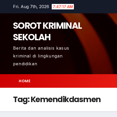
Skip
Fri. Aug 7th, 2026
7:47:17 AM
to
content
SOROT KRIMINAL
SEKOLAH
Berita dan analisis kasus
kriminal di lingkungan
pendidikan
HOME
Tag:
Kemendikdasmen