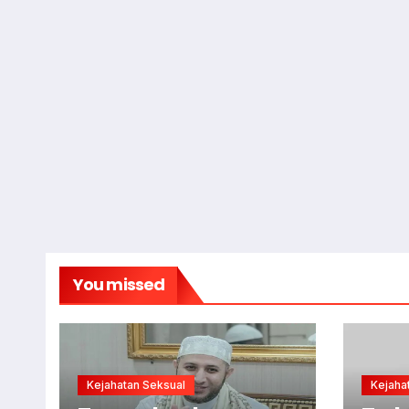
You missed
Kejahatan Seksual
Kejaha