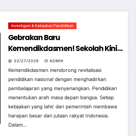
Investigasi & Kebijakan Pendidikan
Gebrakan Baru
Kemendikdasmen! Sekolah Kini
Wajib Bikin Siswa Bahagia dan
02/27/2026
ADMIN
Kreatif
Kemendikdasmen mendorong revitalisasi
pendidikan nasional dengan menghadirkan
pembelajaran yang menyenangkan. Pendidikan
menentukan arah masa depan bangsa. Setiap
kebijakan yang lahir dari pemerintah membawa
harapan besar dari jutaan rakyat Indonesia.
Dalam…