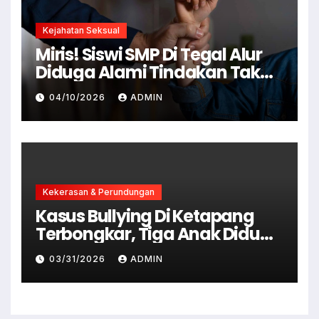
Kejahatan Seksual
Miris! Siswi SMP Di Tegal Alur
Diduga Alami Tindakan Tak
Senonoh Di Sekolah
04/10/2026
ADMIN
Kekerasan & Perundungan
Kasus Bullying Di Ketapang
Terbongkar, Tiga Anak Diduga
Terlibat Kini Jadi Tersangka
03/31/2026
ADMIN