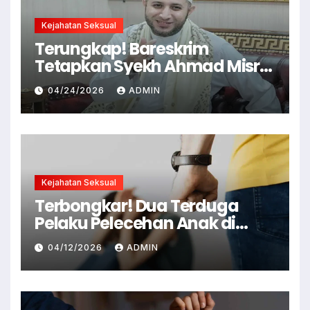
Kejahatan Seksual
Terungkap! Bareskrim
Tetapkan Syekh Ahmad Misry
Tersangka, Kasus Dugaan
04/24/2026
ADMIN
Pelecehan Seksual
Kejahatan Seksual
Terbongkar! Dua Terduga
Pelaku Pelecehan Anak di
Cianjur Ditangkap Polisi
04/12/2026
ADMIN