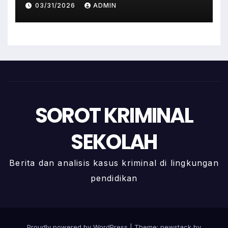
Terlibat Kini Jadi Tersangka
03/31/2026
ADMIN
SOROT KRIMINAL
SEKOLAH
Berita dan analisis kasus kriminal di lingkungan
pendidikan
Proudly powered by WordPress
|
Theme: newstack by