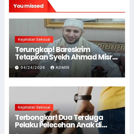
You missed
Kejahatan Seksual
Terungkap! Bareskrim
Tetapkan Syekh Ahmad Misry
Tersangka, Kasus Dugaan
04/24/2026
ADMIN
Pelecehan Seksual
Kejahatan Seksual
Terbongkar! Dua Terduga
Pelaku Pelecehan Anak di
Cianjur Ditangkap Polisi