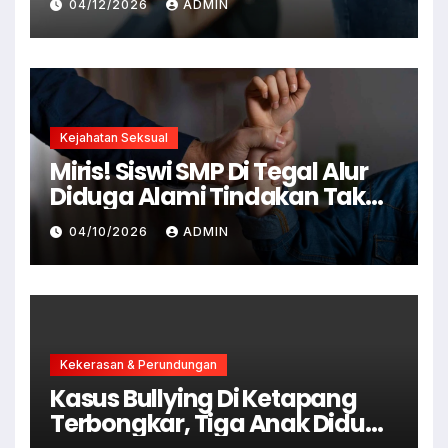
04/12/2026
ADMIN
Kejahatan Seksual
Miris! Siswi SMP Di Tegal Alur
Diduga Alami Tindakan Tak
Senonoh Di Sekolah
04/10/2026
ADMIN
Kekerasan & Perundungan
Kasus Bullying Di Ketapang
Terbongkar, Tiga Anak Diduga