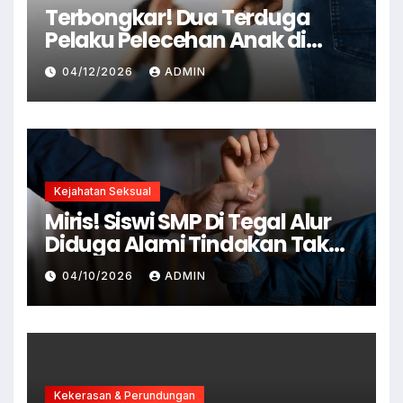
Terbongkar! Dua Terduga
Pelaku Pelecehan Anak di
Cianjur Ditangkap Polisi
04/12/2026
ADMIN
Kejahatan Seksual
Miris! Siswi SMP Di Tegal Alur
Diduga Alami Tindakan Tak
Senonoh Di Sekolah
04/10/2026
ADMIN
Kekerasan & Perundungan