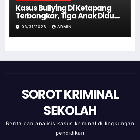
Kasus Bullying Di Ketapang
Terbongkar, Tiga Anak Diduga
Terlibat Kini Jadi Tersangka
03/31/2026
ADMIN
SOROT KRIMINAL
SEKOLAH
Berita dan analisis kasus kriminal di lingkungan
pendidikan