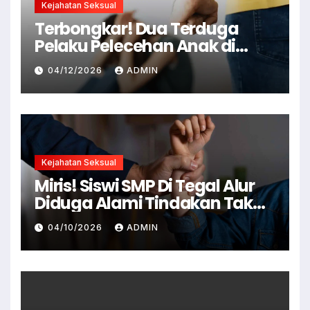
Kejahatan Seksual
Terbongkar! Dua Terduga
Pelaku Pelecehan Anak di
Cianjur Ditangkap Polisi
04/12/2026
ADMIN
Kejahatan Seksual
Miris! Siswi SMP Di Tegal Alur
Diduga Alami Tindakan Tak
Senonoh Di Sekolah
04/10/2026
ADMIN