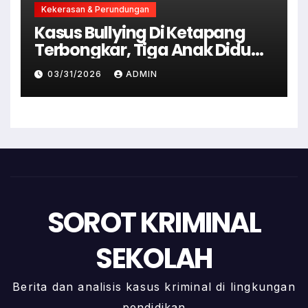
Kekerasan & Perundungan
Kasus Bullying Di Ketapang
Terbongkar, Tiga Anak Diduga
Terlibat Kini Jadi Tersangka
03/31/2026
ADMIN
SOROT KRIMINAL
SEKOLAH
Berita dan analisis kasus kriminal di lingkungan
pendidikan