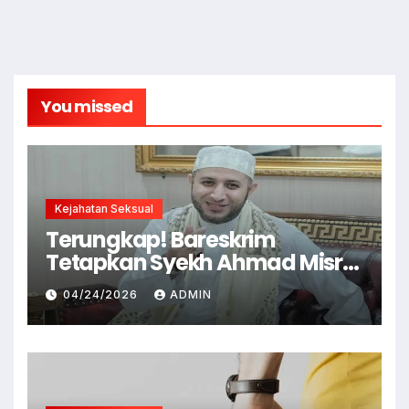
You missed
Kejahatan Seksual
Terungkap! Bareskrim
Tetapkan Syekh Ahmad Misry
Tersangka, Kasus Dugaan
04/24/2026
ADMIN
Pelecehan Seksual