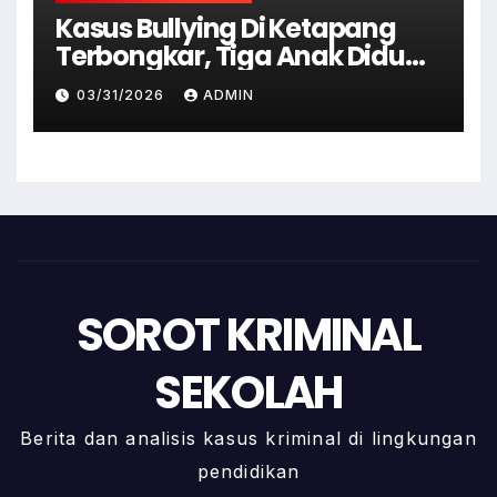
Kasus Bullying Di Ketapang
Terbongkar, Tiga Anak Diduga
Terlibat Kini Jadi Tersangka
03/31/2026
ADMIN
SOROT KRIMINAL
SEKOLAH
Berita dan analisis kasus kriminal di lingkungan
pendidikan