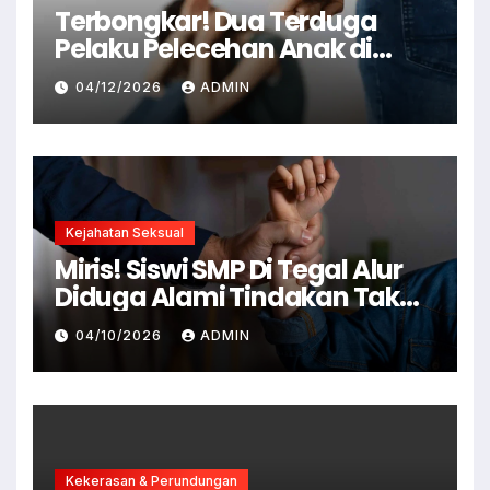
Terbongkar! Dua Terduga
Pelaku Pelecehan Anak di
Cianjur Ditangkap Polisi
04/12/2026
ADMIN
Kejahatan Seksual
Miris! Siswi SMP Di Tegal Alur
Diduga Alami Tindakan Tak
Senonoh Di Sekolah
04/10/2026
ADMIN
Kekerasan & Perundungan