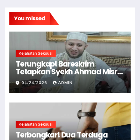
You missed
Kejahatan Seksual
Terungkap! Bareskrim
Tetapkan Syekh Ahmad Misry
Tersangka, Kasus Dugaan
04/24/2026
ADMIN
Pelecehan Seksual
Kejahatan Seksual
Terbongkar! Dua Terduga