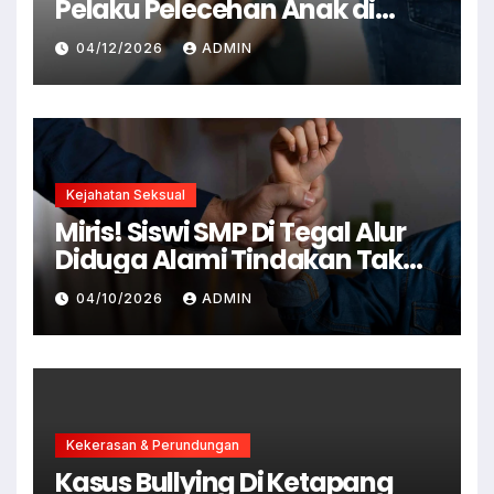
Pelaku Pelecehan Anak di
Cianjur Ditangkap Polisi
04/12/2026
ADMIN
Kejahatan Seksual
Miris! Siswi SMP Di Tegal Alur
Diduga Alami Tindakan Tak
Senonoh Di Sekolah
04/10/2026
ADMIN
Kekerasan & Perundungan
Kasus Bullying Di Ketapang