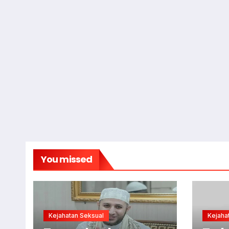
You missed
Kejahatan Seksual
Kejaha