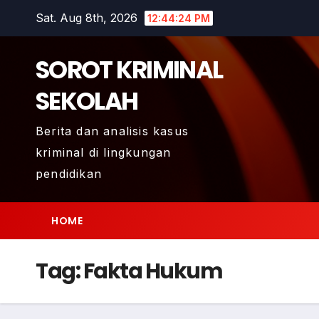
Skip
Sat. Aug 8th, 2026
12:44:25 PM
to
content
SOROT KRIMINAL
SEKOLAH
Berita dan analisis kasus
kriminal di lingkungan
pendidikan
HOME
Tag:
Fakta Hukum