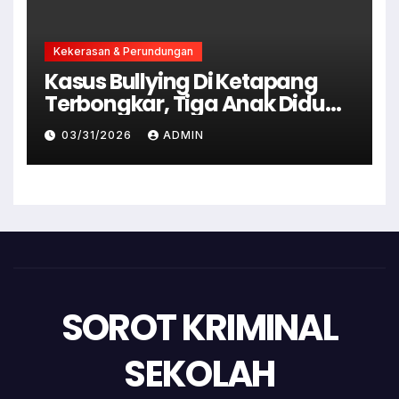
Kekerasan & Perundungan
Kasus Bullying Di Ketapang
Terbongkar, Tiga Anak Diduga
Terlibat Kini Jadi Tersangka
03/31/2026
ADMIN
SOROT KRIMINAL
SEKOLAH