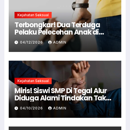
Kejahatan Seksual
Terbongkar! Dua Terduga
Pelaku Pelecehan Anak di
Cianjur Ditangkap Polisi
04/12/2026
ADMIN
Kejahatan Seksual
Miris! Siswi SMP Di Tegal Alur
Diduga Alami Tindakan Tak
Senonoh Di Sekolah
04/10/2026
ADMIN