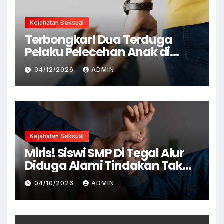
Kejahatan Seksual
Terbongkar! Dua Terduga
Pelaku Pelecehan Anak di
Cianjur Ditangkap Polisi
04/12/2026
ADMIN
Kejahatan Seksual
Miris! Siswi SMP Di Tegal Alur
Diduga Alami Tindakan Tak
Senonoh Di Sekolah
04/10/2026
ADMIN