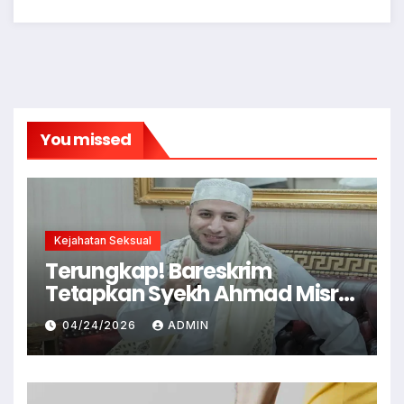
You missed
Kejahatan Seksual
Terungkap! Bareskrim
Tetapkan Syekh Ahmad Misry
Tersangka, Kasus Dugaan
04/24/2026
ADMIN
Pelecehan Seksual