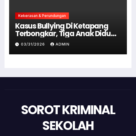
Kekerasan & Perundungan
Kasus Bullying Di Ketapang
Terbongkar, Tiga Anak Diduga
Terlibat Kini Jadi Tersangka
03/31/2026
ADMIN
SOROT KRIMINAL
SEKOLAH