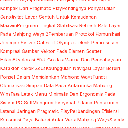
Kompak Dari Pragmatic Play
Pentingnya Penyesuaian
Sensitivitas Layar Sentuh Untuk Kemudahan
Maxwin
Pengujian Tingkat Stabilisasi Refresh Rate Layar
Pada Mahjong Ways 2
Pembaruan Protokol Komunikasi
Jaringan Server Gates of Olympus
Teknik Pemrosesan
Kompresi Gambar Vektor Pada Elemen Scatter
Hitam
Eksplorasi Efek Gradasi Warna Dan Pencahayaan
Karakter Kakek Zeus
Keunggulan Navigasi Layar Berdiri
Ponsel Dalam Menjalankan Mahjong Ways
Fungsi
Otomatisasi Simpan Data Pada Antarmuka Mahjong
Wins
Tata Letak Menu Minimalis Dan Ergonomis Pada
Sistem PG Soft
Mengurai Penyebab Utama Penurunan
Latensi Jaringan Pragmatic Play
Perbandingan Efisiensi
Konsumsi Daya Baterai Antar Versi Mahjong Ways
Standar