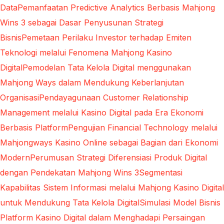
Data
Pemanfaatan Predictive Analytics Berbasis Mahjong
Wins 3 sebagai Dasar Penyusunan Strategi
Bisnis
Pemetaan Perilaku Investor terhadap Emiten
Teknologi melalui Fenomena Mahjong Kasino
Digital
Pemodelan Tata Kelola Digital menggunakan
Mahjong Ways dalam Mendukung Keberlanjutan
Organisasi
Pendayagunaan Customer Relationship
Management melalui Kasino Digital pada Era Ekonomi
Berbasis Platform
Pengujian Financial Technology melalui
Mahjongways Kasino Online sebagai Bagian dari Ekonomi
Modern
Perumusan Strategi Diferensiasi Produk Digital
dengan Pendekatan Mahjong Wins 3
Segmentasi
Kapabilitas Sistem Informasi melalui Mahjong Kasino Digital
untuk Mendukung Tata Kelola Digital
Simulasi Model Bisnis
Platform Kasino Digital dalam Menghadapi Persaingan