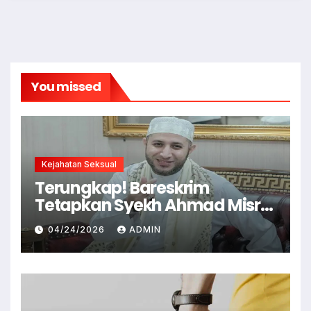
You missed
Kejahatan Seksual
Terungkap! Bareskrim
Tetapkan Syekh Ahmad Misry
Tersangka, Kasus Dugaan
04/24/2026
ADMIN
Pelecehan Seksual