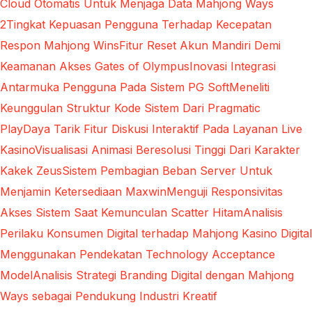
Cloud Otomatis Untuk Menjaga Data Mahjong Ways
2
Tingkat Kepuasan Pengguna Terhadap Kecepatan
Respon Mahjong Wins
Fitur Reset Akun Mandiri Demi
Keamanan Akses Gates of Olympus
Inovasi Integrasi
Antarmuka Pengguna Pada Sistem PG Soft
Meneliti
Keunggulan Struktur Kode Sistem Dari Pragmatic
Play
Daya Tarik Fitur Diskusi Interaktif Pada Layanan Live
Kasino
Visualisasi Animasi Beresolusi Tinggi Dari Karakter
Kakek Zeus
Sistem Pembagian Beban Server Untuk
Menjamin Ketersediaan Maxwin
Menguji Responsivitas
Akses Sistem Saat Kemunculan Scatter Hitam
Analisis
Perilaku Konsumen Digital terhadap Mahjong Kasino Digital
Menggunakan Pendekatan Technology Acceptance
Model
Analisis Strategi Branding Digital dengan Mahjong
Ways sebagai Pendukung Industri Kreatif