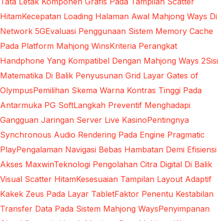
Tata Letak Komponen Grafis Pada Tampilan Scatter
Hitam
Kecepatan Loading Halaman Awal Mahjong Ways Di
Network 5G
Evaluasi Penggunaan Sistem Memory Cache
Pada Platform Mahjong Wins
Kriteria Perangkat
Handphone Yang Kompatibel Dengan Mahjong Ways 2
Sisi
Matematika Di Balik Penyusunan Grid Layar Gates of
Olympus
Pemilihan Skema Warna Kontras Tinggi Pada
Antarmuka PG Soft
Langkah Preventif Menghadapi
Gangguan Jaringan Server Live Kasino
Pentingnya
Synchronous Audio Rendering Pada Engine Pragmatic
Play
Pengalaman Navigasi Bebas Hambatan Demi Efisiensi
Akses Maxwin
Teknologi Pengolahan Citra Digital Di Balik
Visual Scatter Hitam
Kesesuaian Tampilan Layout Adaptif
Kakek Zeus Pada Layar Tablet
Faktor Penentu Kestabilan
Transfer Data Pada Sistem Mahjong Ways
Penyimpanan