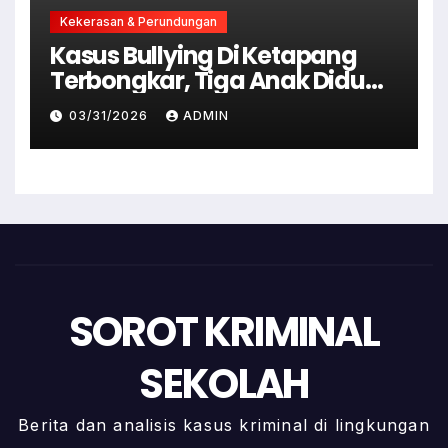
Kekerasan & Perundungan
Kasus Bullying Di Ketapang
Terbongkar, Tiga Anak Diduga
Terlibat Kini Jadi Tersangka
03/31/2026
ADMIN
SOROT KRIMINAL
SEKOLAH
Berita dan analisis kasus kriminal di lingkungan