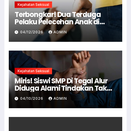
Kejahatan Seksual
Terbongkar! Dua Terduga
Pelaku Pelecehan Anak di
Cianjur Ditangkap Polisi
04/12/2026
ADMIN
Kejahatan Seksual
Miris! Siswi SMP Di Tegal Alur
Diduga Alami Tindakan Tak
Senonoh Di Sekolah
04/10/2026
ADMIN