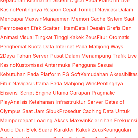
Kepatuhan Keamanan Sistem Digital Pada Platform Live
Kasino
Pentingnya Respon Cepat Tombol Navigasi Dalam
Mencapai Maxwin
Manajemen Memori Cache Sistem Saat
Pemrosesan Efek Scatter Hitam
Detail Desain Grafis Dan
Animasi Visual Tingkat Tinggi Kakek Zeus
Fitur Otomatis
Penghemat Kuota Data Internet Pada Mahjong Ways
2
Daya Tahan Server Pusat Dalam Menampung Trafik Live
Kasino
Kustomisasi Antarmuka Pengguna Sesuai
Kebutuhan Pada Platform PG Soft
Kemudahan Aksesibilitas
Fitur Navigasi Utama Pada Mahjong Wins
Pentingnya
Efisiensi Script Engine Utama Garapan Pragmatic
Play
Analisis Ketahanan Infrastruktur Server Gates of
Olympus Saat Jam Sibuk
Prosedur Caching Data Untuk
Mempercepat Loading Akses Maxwin
Kejernihan Frekuensi
Audio Dan Efek Suara Karakter Kakek Zeus
Keunggulan