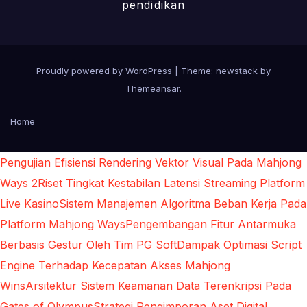
pendidikan
Proudly powered by WordPress
|
Theme: newstack by
Themeansar
.
Home
Pengujian Efisiensi Rendering Vektor Visual Pada Mahjong
Ways 2
Riset Tingkat Kestabilan Latensi Streaming Platform
Live Kasino
Sistem Manajemen Algoritma Beban Kerja Pada
Platform Mahjong Ways
Pengembangan Fitur Antarmuka
Berbasis Gestur Oleh Tim PG Soft
Dampak Optimasi Script
Engine Terhadap Kecepatan Akses Mahjong
Wins
Arsitektur Sistem Keamanan Data Terenkripsi Pada
Gates of Olympus
Strategi Pengimporan Aset Digital