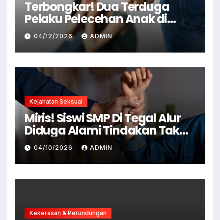
Terbongkar! Dua Terduga
Pelaku Pelecehan Anak di
Cianjur Ditangkap Polisi
04/12/2026
ADMIN
Kejahatan Seksual
Miris! Siswi SMP Di Tegal Alur
Diduga Alami Tindakan Tak
Senonoh Di Sekolah
04/10/2026
ADMIN
Kekerasan & Perundungan