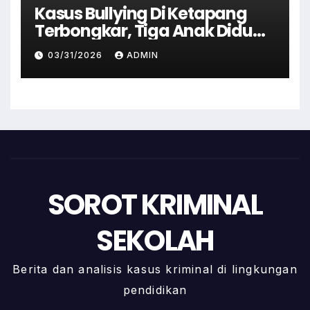
Kasus Bullying Di Ketapang
Terbongkar, Tiga Anak Diduga
Terlibat Kini Jadi Tersangka
03/31/2026
ADMIN
SOROT KRIMINAL
SEKOLAH
Berita dan analisis kasus kriminal di lingkungan
pendidikan