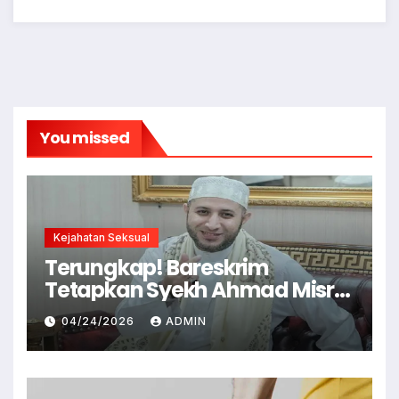
You missed
Kejahatan Seksual
Terungkap! Bareskrim
Tetapkan Syekh Ahmad Misry
Tersangka, Kasus Dugaan
04/24/2026
ADMIN
Pelecehan Seksual