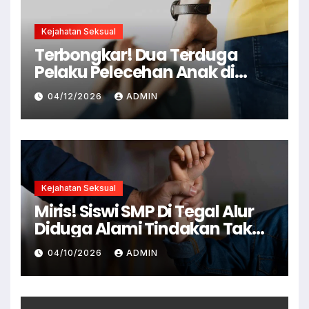
Kejahatan Seksual
Terbongkar! Dua Terduga
Pelaku Pelecehan Anak di
Cianjur Ditangkap Polisi
04/12/2026
ADMIN
Kejahatan Seksual
Miris! Siswi SMP Di Tegal Alur
Diduga Alami Tindakan Tak
Senonoh Di Sekolah
04/10/2026
ADMIN