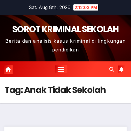
Skip
Sat. Aug 8th, 2026
2:12:03 PM
to
content
SOROT KRIMINAL SEKOLAH
Berita dan analisis kasus kriminal di lingkungan
pendidikan
Tag:
Anak Tidak Sekolah