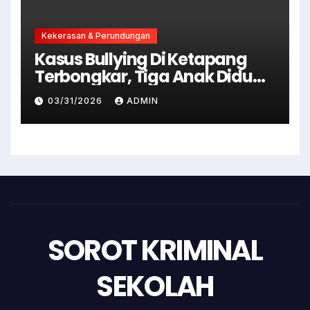
Kekerasan & Perundungan
Kasus Bullying Di Ketapang
Terbongkar, Tiga Anak Diduga
Terlibat Kini Jadi Tersangka
03/31/2026
ADMIN
SOROT KRIMINAL
SEKOLAH