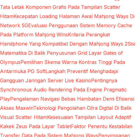
Tata Letak Komponen Grafis Pada Tampilan Scatter
Hitam
Kecepatan Loading Halaman Awal Mahjong Ways Di
Network 5G
Evaluasi Penggunaan Sistem Memory Cache
Pada Platform Mahjong Wins
Kriteria Perangkat
Handphone Yang Kompatibel Dengan Mahjong Ways 2
Sisi
Matematika Di Balik Penyusunan Grid Layar Gates of
Olympus
Pemilihan Skema Warna Kontras Tinggi Pada
Antarmuka PG Soft
Langkah Preventif Menghadapi
Gangguan Jaringan Server Live Kasino
Pentingnya
Synchronous Audio Rendering Pada Engine Pragmatic
Play
Pengalaman Navigasi Bebas Hambatan Demi Efisiensi
Akses Maxwin
Teknologi Pengolahan Citra Digital Di Balik
Visual Scatter Hitam
Kesesuaian Tampilan Layout Adaptif
Kakek Zeus Pada Layar Tablet
Faktor Penentu Kestabilan
Transfer Data Pada Sistem Mahjong Ways
Penyimpanan