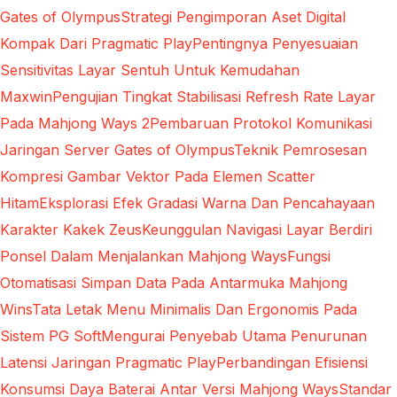
Gates of Olympus
Strategi Pengimporan Aset Digital
Kompak Dari Pragmatic Play
Pentingnya Penyesuaian
Sensitivitas Layar Sentuh Untuk Kemudahan
Maxwin
Pengujian Tingkat Stabilisasi Refresh Rate Layar
Pada Mahjong Ways 2
Pembaruan Protokol Komunikasi
Jaringan Server Gates of Olympus
Teknik Pemrosesan
Kompresi Gambar Vektor Pada Elemen Scatter
Hitam
Eksplorasi Efek Gradasi Warna Dan Pencahayaan
Karakter Kakek Zeus
Keunggulan Navigasi Layar Berdiri
Ponsel Dalam Menjalankan Mahjong Ways
Fungsi
Otomatisasi Simpan Data Pada Antarmuka Mahjong
Wins
Tata Letak Menu Minimalis Dan Ergonomis Pada
Sistem PG Soft
Mengurai Penyebab Utama Penurunan
Latensi Jaringan Pragmatic Play
Perbandingan Efisiensi
Konsumsi Daya Baterai Antar Versi Mahjong Ways
Standar