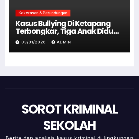
Kekerasan & Perundungan
Kasus Bullying Di Ketapang
Terbongkar, Tiga Anak Diduga
Terlibat Kini Jadi Tersangka
03/31/2026
ADMIN
SOROT KRIMINAL
SEKOLAH
Berita dan analisis kasus kriminal di lingkungan