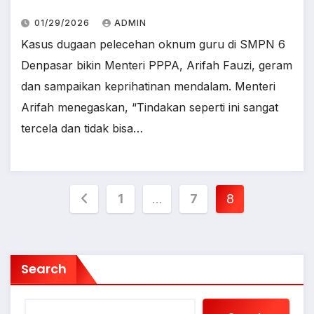
01/29/2026
ADMIN
Kasus dugaan pelecehan oknum guru di SMPN 6
Denpasar bikin Menteri PPPA, Arifah Fauzi, geram
dan sampaikan keprihatinan mendalam. Menteri
Arifah menegaskan, “Tindakan seperti ini sangat
tercela dan tidak bisa…
Posts
1
…
7
8
pagination
Search