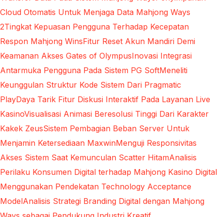
Cloud Otomatis Untuk Menjaga Data Mahjong Ways
2
Tingkat Kepuasan Pengguna Terhadap Kecepatan
Respon Mahjong Wins
Fitur Reset Akun Mandiri Demi
Keamanan Akses Gates of Olympus
Inovasi Integrasi
Antarmuka Pengguna Pada Sistem PG Soft
Meneliti
Keunggulan Struktur Kode Sistem Dari Pragmatic
Play
Daya Tarik Fitur Diskusi Interaktif Pada Layanan Live
Kasino
Visualisasi Animasi Beresolusi Tinggi Dari Karakter
Kakek Zeus
Sistem Pembagian Beban Server Untuk
Menjamin Ketersediaan Maxwin
Menguji Responsivitas
Akses Sistem Saat Kemunculan Scatter Hitam
Analisis
Perilaku Konsumen Digital terhadap Mahjong Kasino Digital
Menggunakan Pendekatan Technology Acceptance
Model
Analisis Strategi Branding Digital dengan Mahjong
Ways sebagai Pendukung Industri Kreatif