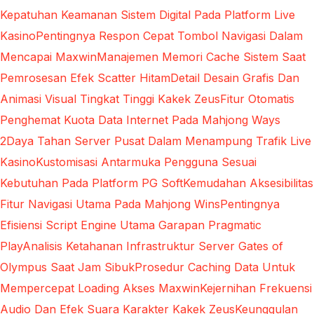
Kepatuhan Keamanan Sistem Digital Pada Platform Live
Kasino
Pentingnya Respon Cepat Tombol Navigasi Dalam
Mencapai Maxwin
Manajemen Memori Cache Sistem Saat
Pemrosesan Efek Scatter Hitam
Detail Desain Grafis Dan
Animasi Visual Tingkat Tinggi Kakek Zeus
Fitur Otomatis
Penghemat Kuota Data Internet Pada Mahjong Ways
2
Daya Tahan Server Pusat Dalam Menampung Trafik Live
Kasino
Kustomisasi Antarmuka Pengguna Sesuai
Kebutuhan Pada Platform PG Soft
Kemudahan Aksesibilitas
Fitur Navigasi Utama Pada Mahjong Wins
Pentingnya
Efisiensi Script Engine Utama Garapan Pragmatic
Play
Analisis Ketahanan Infrastruktur Server Gates of
Olympus Saat Jam Sibuk
Prosedur Caching Data Untuk
Mempercepat Loading Akses Maxwin
Kejernihan Frekuensi
Audio Dan Efek Suara Karakter Kakek Zeus
Keunggulan