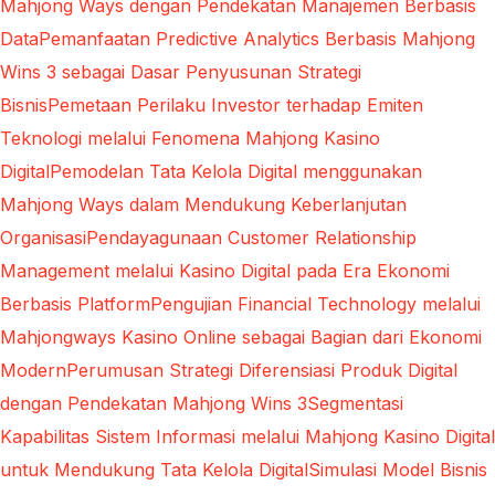
Mahjong Ways dengan Pendekatan Manajemen Berbasis
Data
Pemanfaatan Predictive Analytics Berbasis Mahjong
Wins 3 sebagai Dasar Penyusunan Strategi
Bisnis
Pemetaan Perilaku Investor terhadap Emiten
Teknologi melalui Fenomena Mahjong Kasino
Digital
Pemodelan Tata Kelola Digital menggunakan
Mahjong Ways dalam Mendukung Keberlanjutan
Organisasi
Pendayagunaan Customer Relationship
Management melalui Kasino Digital pada Era Ekonomi
Berbasis Platform
Pengujian Financial Technology melalui
Mahjongways Kasino Online sebagai Bagian dari Ekonomi
Modern
Perumusan Strategi Diferensiasi Produk Digital
dengan Pendekatan Mahjong Wins 3
Segmentasi
Kapabilitas Sistem Informasi melalui Mahjong Kasino Digital
untuk Mendukung Tata Kelola Digital
Simulasi Model Bisnis