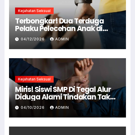
Kejahatan Seksual
Terbongkar! Dua Terduga
Pelaku Pelecehan Anak di
Cianjur Ditangkap Polisi
04/12/2026
ADMIN
Kejahatan Seksual
Miris! Siswi SMP Di Tegal Alur
Diduga Alami Tindakan Tak
Senonoh Di Sekolah
04/10/2026
ADMIN