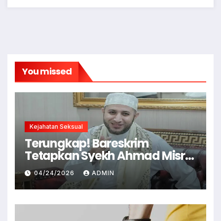
You missed
Kejahatan Seksual
Terungkap! Bareskrim
Tetapkan Syekh Ahmad Misry
Tersangka, Kasus Dugaan
04/24/2026
ADMIN
Pelecehan Seksual