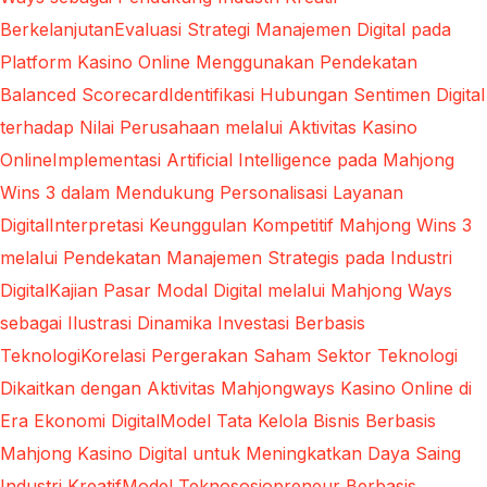
Berkelanjutan
Evaluasi Strategi Manajemen Digital pada
Platform Kasino Online Menggunakan Pendekatan
Balanced Scorecard
Identifikasi Hubungan Sentimen Digital
terhadap Nilai Perusahaan melalui Aktivitas Kasino
Online
Implementasi Artificial Intelligence pada Mahjong
Wins 3 dalam Mendukung Personalisasi Layanan
Digital
Interpretasi Keunggulan Kompetitif Mahjong Wins 3
melalui Pendekatan Manajemen Strategis pada Industri
Digital
Kajian Pasar Modal Digital melalui Mahjong Ways
sebagai Ilustrasi Dinamika Investasi Berbasis
Teknologi
Korelasi Pergerakan Saham Sektor Teknologi
Dikaitkan dengan Aktivitas Mahjongways Kasino Online di
Era Ekonomi Digital
Model Tata Kelola Bisnis Berbasis
Mahjong Kasino Digital untuk Meningkatkan Daya Saing
Industri Kreatif
Model Teknososiopreneur Berbasis